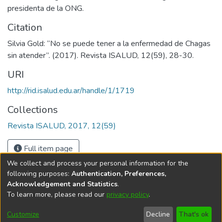
presidenta de la ONG.
Citation
Silvia Gold: “No se puede tener a la enfermedad de Chagas
sin atender”. (2017). Revista ISALUD, 12(59), 28-30.
URI
http://rid.isalud.edu.ar/handle/1/1719
Collections
Revista ISALUD, 2017, 12(59)
Full item page
We collect and process your personal information for the
following purposes:
Authentication, Preferences,
Acknowledgement and Statistics
.
To learn more, please read our
privacy policy
.
DSpace software
copyright © 2002-2026
LYRASIS
Cookie
Privacy
End User
Send
Customize
Decline
That's ok
settings
policy
Agreement
Feedback