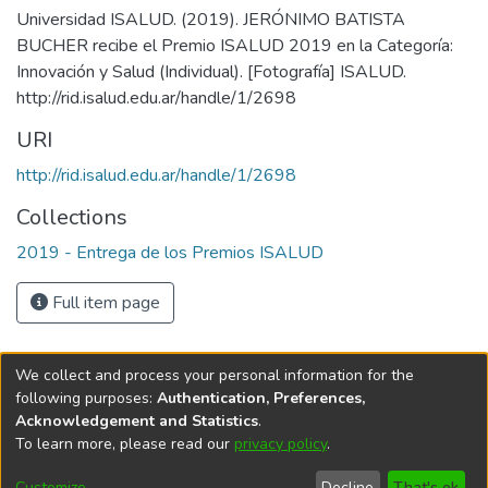
Universidad ISALUD. (2019). JERÓNIMO BATISTA
BUCHER recibe el Premio ISALUD 2019 en la Categoría:
Innovación y Salud (Individual). [Fotografía] ISALUD.
http://rid.isalud.edu.ar/handle/1/2698
URI
http://rid.isalud.edu.ar/handle/1/2698
Collections
2019 - Entrega de los Premios ISALUD
Full item page
We collect and process your personal information for the
following purposes:
Authentication, Preferences,
Acknowledgement and Statistics
.
To learn more, please read our
privacy policy
.
DSpace software
copyright © 2002-2026
LYRASIS
Cookie
Privacy
End User
Send
Customize
Decline
That's ok