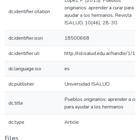
López, F. (2015). Pueblos
originarios: aprender a curar para
dc.identifier.citation
ayudar a los hermanos. Revista
ISALUD, 10(46), 28-30.
dc.identifier.issn
18500668
dc.identifier.uri
http://rid.isalud.edu.ar/handle/1/1
dc.language.iso
es
dc.publisher
Universidad ISALUD
Pueblos originarios: aprender a cur
dc.title
para ayudar a los hermanos
dc.type
Article
Files