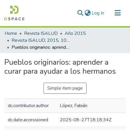
(current)
Log In
Communities & Collections
Home
Revista ISALUD
Año 2015
All of DSpace
Revista ISALUD, 2015, 10(46)
Pueblos originarios: aprender a curar para ayudar a los hermanos
Statistics
Pueblos originarios: aprender a
curar para ayudar a los hermanos
Simple item page
dc.contributor.author
López, Fabián
dc.date.accessioned
2025-08-27T18:18:34Z