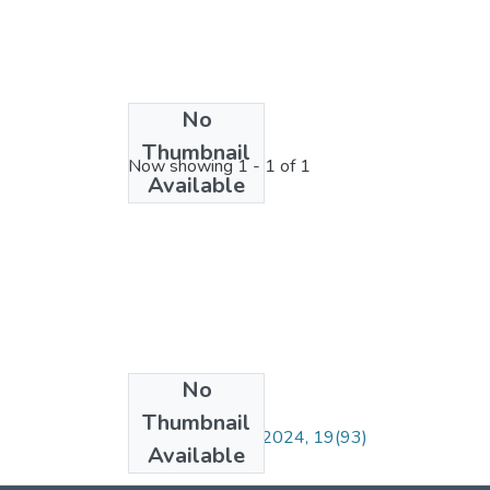
No
License bundle
Thumbnail
Now showing
1 - 1 of 1
Available
No
Collections
Thumbnail
Revista ISALUD, 2024, 19(93)
Available