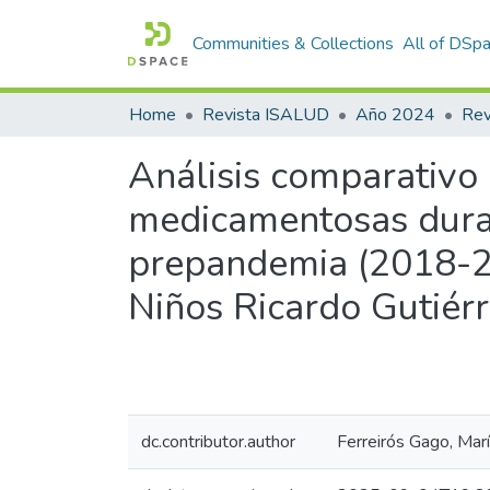
Communities & Collections
All of DSp
Home
Revista ISALUD
Año 2024
Análisis comparativo 
medicamentosas dura
prepandemia (2018-20
Niños Ricardo Gutiér
dc.contributor.author
Ferreirós Gago, Mar