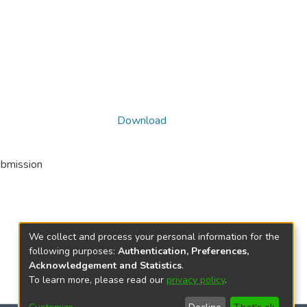
Download
ubmission
We collect and process your personal information for the
following purposes:
Authentication, Preferences,
Acknowledgement and Statistics
.
To learn more, please read our
privacy policy
.