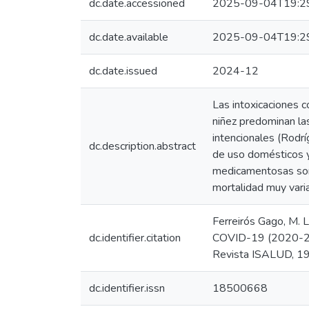
dc.date.accessioned
2025-09-04T19:2
dc.date.available
2025-09-04T19:2
dc.date.issued
2024-12
Las intoxicaciones c
niñez predominan las
intencionales (Rodr
dc.description.abstract
de uso domésticos y 
medicamentosas son 
mortalidad muy varia
Ferreirós Gago, M. 
dc.identifier.citation
COVID-19 (2020-202
Revista ISALUD, 19
dc.identifier.issn
18500668