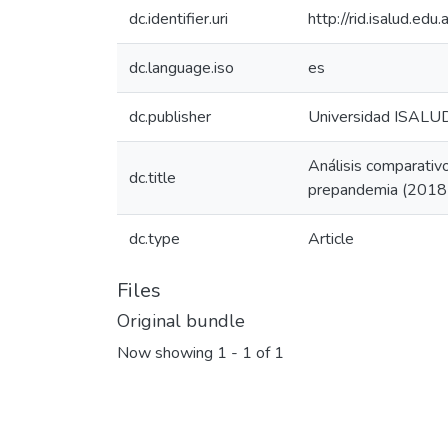
dc.identifier.uri
http://rid.isalud.ed
dc.language.iso
es
dc.publisher
Universidad ISALU
Análisis comparativ
dc.title
prepandemia (2018-2
dc.type
Article
Files
Original bundle
Now showing
1 - 1 of 1