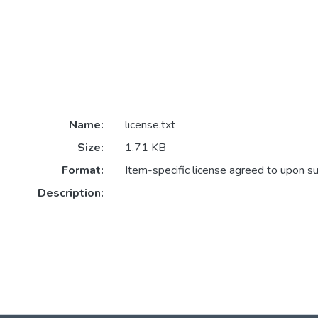
Name:
license.txt
Size:
1.71 KB
Format:
Item-specific license agreed to upon s
Description: