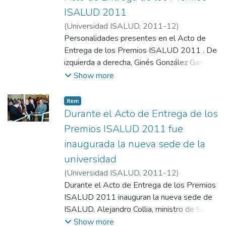
ISALUD 2011
(
Universidad ISALUD
,
2011-12
)
Departamento de Comunicación,
Personalidades presentes en el Acto de
Universidad ISALUD
Entrega de los Premios ISALUD 2011 . De
izquierda a derecha, Ginés González García;
Eduardo Eurnekián, presidente de
Show more
Corporación América; Daniel Scioli,
gobernador de la provincia de Buenos Aires;
Item
y Mario González Astorquiza, presidente de
Durante el Acto de Entrega de los
la Fundación ISALUD.
Premios ISALUD 2011 fue
inaugurada la nueva sede de la
universidad
(
Universidad ISALUD
,
2011-12
)
Departamento de Comunicación,
Durante el Acto de Entrega de los Premios
Universidad ISALUD
ISALUD 2011 inauguran la nueva sede de
ISALUD, Alejandro Collia, ministro de Salud
de la provincia de Buenos Aires; Carlos
Show more