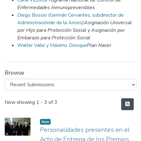
Carla Vizzotti
Programa Nacional de Control de
Enfermedades Inmunoprevenibles
Diego Bossio (Germán Cervantes, subdirector de
Administraciónde de la Anses)
Asignación Universal
por Hijo para Protección Social y Asignación por
Embarazo para Protección Social
Walter Valle y Máximo Diosque
Plan Nacer
Browse
Recent Submissions
Now showing
1 - 3 of 3
Item
Personalidades presentes en el
Acto de Entrega de los Premios