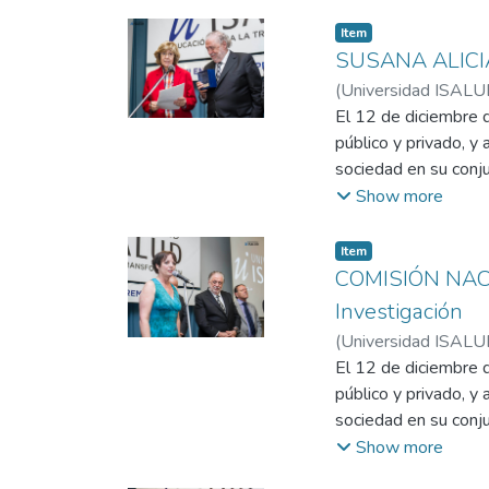
Item
SUSANA ALICIA 
(
Universidad ISALU
El 12 de diciembre 
público y privado, y
sociedad en su con
Show more
En un universo extr
atención sanitaria 
Item
pediátrica y neonata
COMISIÓN NACI
Investigación
(
Universidad ISALU
El 12 de diciembre 
público y privado, y
sociedad en su co
Investigación.
Show more