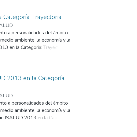
ategoría: Trayectoria
ISALUD
nto a personalidades del ámbito
l medio ambiente, la economía y la
 en la Categoría: Trayectoria.
esa amalgama se trasunta en la
a Alicia Rodríguez, enfermera
 2013 en la Categoría:
ISALUD
nto a personalidades del ámbito
l medio ambiente, la economía y la
o ISALUD 2013 en la Categoría: