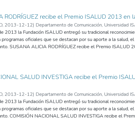
RODRÍGUEZ recibe el Premio ISALUD 2013 en la C
D
,
2013-12-12
)
Departamento de Comunicación, Universidad 
de 2013 la Fundación ISALUD entregó su tradicional reconocimie
 a programas oficiales que se destacan por su aporte a la salud, e
junto. SUSANA ALICIA RODRÍGUEZ recibe el Premio ISALUD 2013
aordinario de personas que aman a los niños, aman su vocación y 
que reciben los pequeños pacientes se destacó durante años Susan
l del Hospital Garrahan que acaba de acogerse a la jubilación.
ONAL SALUD INVESTIGA recibe el Premio ISALUD
D
,
2013-12-12
)
Departamento de Comunicación, Universidad 
de 2013 la Fundación ISALUD entregó su tradicional reconocimie
 a programas oficiales que se destacan por su aporte a la salud, e
njunto. COMISIÓN NACIONAL SALUD INVESTIGA recibe el Premi