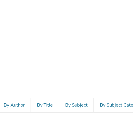
By Author
By Title
By Subject
By Subject Cat