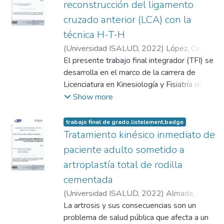
del tratamiento seleccionado para ésta en
reconstrucción del ligamento
lesiones e intervenciones quirúrgicas
particular. Por último, el planteamiento de
cruzado anterior (LCA) con la
tuvieron injerencia en el tratamiento
una discusión acompañado de una
técnica H-T-H
adoptado por el equipo traumatológico.
conclusión.
Resulta un caso novedoso y de poca
(
Universidad ISALUD
,
2022
)
López, Camila
frecuencia, es así que la rehabilitación
Ailen
El presente trabajo final integrador (TFI) se
reviste poca evidencia científica. De esta
desarrolla en el marco de la carrera de
manera, de acuerdo a indicaciones del
Licenciatura en Kinesiología y Fisiatría de la
médico tratante, el criterio kinésico y la
Universidad ISALUD, ubicada en la Ciudad
Show more
evolución del tratamiento, se lleva a cabo
Autónoma de Buenos Aires, Argentina, con
este proceso en busca de los beneficios y
el objetivo de investigar, organizar y
trabajo final de grado.listelement.badge
objetivos del paciente.
profundizar conocimientos obtenidos a lo
Tratamiento kinésico inmediato de
largo de la carrera de grado a partir de una
paciente adulto sometido a
perspectiva integradora y multidisciplinaria,
artroplastía total de rodilla
articulada al rol profesional. Y plasma en su
cementada
desarrollo un caso clínico cuyo seguimiento
se realizó en el
(
Universidad ISALUD
,
2022
)
Almada,
Facundo Gabriel
La artrosis y sus consecuencias son un
marco de la materia Prácticas Profesionales
problema de salud pública que afecta a un