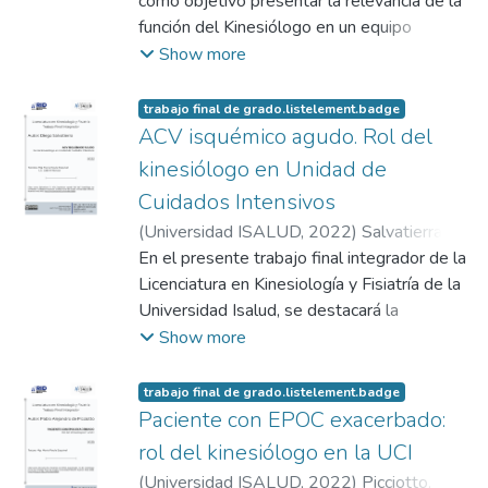
como objetivo presentar la relevancia de la
éste en particular. Por último, el
función del Kinesiólogo en un equipo
planteamiento de una discusión basado en
interdisciplinario, en el marco de la
Show more
la importancia de los estudios
rehabilitación de un paciente con diagnóstico
complementarios y el diagnóstico preciso,
de fibrosis quística. En primer término, se
trabajo final de grado.listelement.badge
acompañado de una conclusión para poder
evalúa el caso clínico, se plantean los
ACV isquémico agudo. Rol del
demostrar mi punto de vista.
objetivos a largo y corto plazo, las técnicas
kinesiólogo en Unidad de
terapéuticas implementadas y la posterior
Cuidados Intensivos
evolución del paciente.
(
Universidad ISALUD
,
2022
)
Salvatierra,
Diego
En el presente trabajo final integrador de la
Licenciatura en Kinesiología y Fisiatría de la
Universidad Isalud, se destacará la
importancia del rol del kinesiólogo en la
Show more
Unidad de Cuidados Intensivos,
particularmente en un caso clínico de ACV
trabajo final de grado.listelement.badge
isquémico agudo, la evaluación a través de
Paciente con EPOC exacerbado:
la clínica, los objetivos y la planificación de
rol del kinesiólogo en la UCI
un tratamiento interdisciplinar. Además, se
(
Universidad ISALUD
,
2022
)
Picciotto,