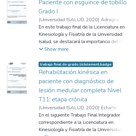
Paciente con esguince de tobillo
Grado I
(
Universidad ISALUD
,
2020
)
Adragna,
Lucas Mariano
En este trabajo final de la Licenciatura en
Kinesiología y Fisiatría de la Universidad
Isalud, se destacará la importancia del rol
del kinesiólogo, en un caso clínico de
Show more
esguince de tobillo grado I, la programación
y planificación de un plan de tratamiento
trabajo final de grado.listelement.badge
integral dentro de un equipo
Rehabilitación kinésica en
interdisciplinario, objetivos kinésicos a largo
paciente con diagnóstico de
y corto plazo, aplicación de test, escalas de
lesión medular completa Nivel
evaluación, y técnicas terapéuticas elegidas
T11: etapa crónica
durante el abordaje de dicho tratamiento,
con el fin de mejorar y restablecer la función
(
Universidad ISALUD
,
2020
)
Echarte,
del tobillo afectado, sus efectos en la
Bárbara
En el siguiente Trabajo Final Integrador
estabilidad general del paciente para poder
correspondiente a la Licenciatura en
realizar las AVD, así como establecer un
Kinesiología y Fisiatría de la Universidad