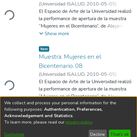
oading...
(
Universidad ISALUD
,
2010-05-05
)
Departamento de Comunicación,
El Espacio de Arte de la Universidad realizó
Universidad ISALUD
la performance de apertura de la muestra
“Mujeres en el Bicentenario”, de Alejandro
Dufort.
Show more
Item
Muestra: Mujeres en el
Bicentenario. 08
oading...
(
Universidad ISALUD
,
2010-05-05
)
Departamento de Comunicación,
El Espacio de Arte de la Universidad realizó
Universidad ISALUD
la performance de apertura de la muestra
“Mujeres en el Bicentenario”, de Alejandro
We collect and process your personal information for the
Dufort.
Show more
following purposes:
Authentication, Preferences,
Acknowledgement and Statistics
.
To learn more, please read our
privacy policy
.
DSpace software
copyright © 2002-2026
LYRASIS
Cookie
Privacy
End User
Send
Customize
Decline
That's ok