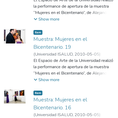
Departamento de Comunicación,
El Espacio de Arte de la Universidad realizó
Universidad ISALUD
la performance de apertura de la muestra
“Mujeres en el Bicentenario”, de Alejandro
Dufort.
Show more
Item
Muestra: Mujeres en el
Bicentenario. 19
(
Universidad ISALUD
,
2010-05-05
)
Departamento de Comunicación,
El Espacio de Arte de la Universidad realizó
Universidad ISALUD
la performance de apertura de la muestra
“Mujeres en el Bicentenario”, de Alejandro
Dufort.
Show more
Item
Muestra: Mujeres en el
Bicentenario. 16
(
Universidad ISALUD
,
2010-05-05
)