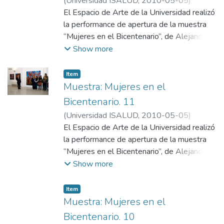
(
Universidad ISALUD
,
2010-05-05
)
Departamento de Comunicación,
El Espacio de Arte de la Universidad realizó
Universidad ISALUD
la performance de apertura de la muestra
“Mujeres en el Bicentenario”, de Alejandro
Dufort.
Show more
Item
Muestra: Mujeres en el
Bicentenario. 11
(
Universidad ISALUD
,
2010-05-05
)
Departamento de Comunicación,
El Espacio de Arte de la Universidad realizó
Universidad ISALUD
la performance de apertura de la muestra
“Mujeres en el Bicentenario”, de Alejandro
Dufort.
Show more
Item
Muestra: Mujeres en el
Bicentenario. 10