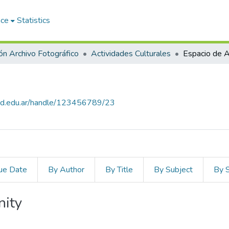
ace
Statistics
ón Archivo Fotográfico
Actividades Culturales
Espacio de A
salud.edu.ar/handle/123456789/23
ue Date
By Author
By Title
By Subject
By 
nity