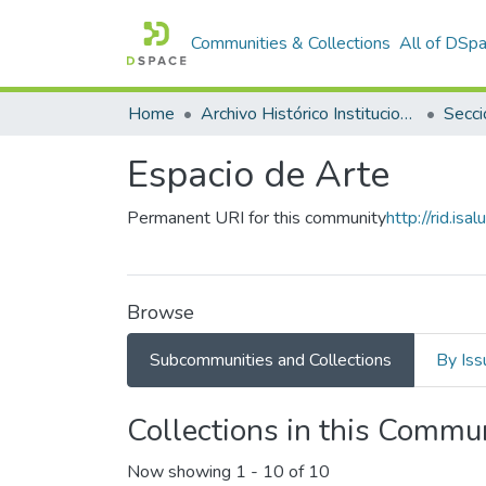
Communities & Collections
All of DSp
Home
Archivo Histórico Institucional
Secci
Espacio de Arte
Permanent URI for this community
http://rid.i
Browse
Subcommunities and Collections
By Iss
Collections in this Commu
Now showing
1 - 10 of 10