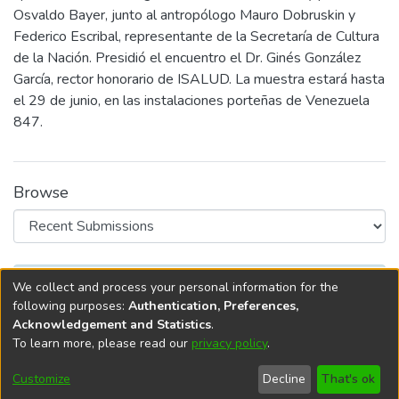
Osvaldo Bayer, junto al antropólogo Mauro Dobruskin y
Federico Escribal, representante de la Secretaría de Cultura
de la Nación. Presidió el encuentro el Dr. Ginés González
García, rector honorario de ISALUD. La muestra estará hasta
el 29 de junio, en las instalaciones porteñas de Venezuela
847.
Browse
Recent Submissions
No items to show
We collect and process your personal information for the
following purposes:
Authentication, Preferences,
Acknowledgement and Statistics
.
To learn more, please read our
privacy policy
.
DSpace software
copyright © 2002-2026
LYRASIS
Cookie
Privacy
End User
Send
Customize
Decline
That's ok
settings
policy
Agreement
Feedback