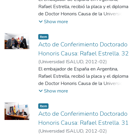
Universidad ISALUD
Rafael Estrella, recibió la placa y el diploma
de Doctor Honoris Causa de la Universidad
de manos del rector honorario y embajador
Show more
argentino en Chile, Ginés González García; el
presidente de la Fundación ISALUD, Mario
Item
González Astorquiza; y del vicerrector
Acto de Conferimiento Doctorado
Eugenio Zanarini.
Honoris Causa: Rafael Estrella. 32
(
Universidad ISALUD
,
2012-02
)
Departamento de Comunicación,
El embajador de España en Argentina,
Universidad ISALUD
Rafael Estrella, recibió la placa y el diploma
de Doctor Honoris Causa de la Universidad
de manos del rector honorario y embajador
Show more
argentino en Chile, Ginés González García; el
presidente de la Fundación ISALUD, Mario
Item
González Astorquiza; y del vicerrector
Acto de Conferimiento Doctorado
Eugenio Zanarini.
Honoris Causa: Rafael Estrella. 31
(
Universidad ISALUD
,
2012-02
)