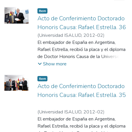
Item
Acto de Conferimiento Doctorado
Honoris Causa: Rafael Estrella. 36
(
Universidad ISALUD
,
2012-02
)
Departamento de Comunicación,
El embajador de España en Argentina,
Universidad ISALUD
Rafael Estrella, recibió la placa y el diploma
de Doctor Honoris Causa de la Universidad
de manos del rector honorario y embajador
Show more
argentino en Chile, Ginés González García; el
presidente de la Fundación ISALUD, Mario
Item
González Astorquiza; y del vicerrector
Acto de Conferimiento Doctorado
Eugenio Zanarini.
Honoris Causa: Rafael Estrella. 35
(
Universidad ISALUD
,
2012-02
)
Departamento de Comunicación,
El embajador de España en Argentina,
Universidad ISALUD
Rafael Estrella, recibió la placa y el diploma