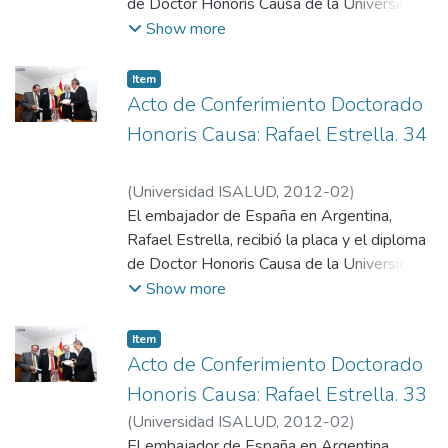
de Doctor Honoris Causa de la Universidad
de manos del rector honorario y embajador
Show more
argentino en Chile, Ginés González García; el
presidente de la Fundación ISALUD, Mario
Item
González Astorquiza; y del vicerrector
Acto de Conferimiento Doctorado
Eugenio Zanarini.
Honoris Causa: Rafael Estrella. 34
(
Universidad ISALUD
,
2012-02
)
Departamento de Comunicación,
El embajador de España en Argentina,
Universidad ISALUD
Rafael Estrella, recibió la placa y el diploma
de Doctor Honoris Causa de la Universidad
de manos del rector honorario y embajador
Show more
argentino en Chile, Ginés González García; el
presidente de la Fundación ISALUD, Mario
Item
González Astorquiza; y del vicerrector
Acto de Conferimiento Doctorado
Eugenio Zanarini.
Honoris Causa: Rafael Estrella. 33
(
Universidad ISALUD
,
2012-02
)
Departamento de Comunicación,
El embajador de España en Argentina,