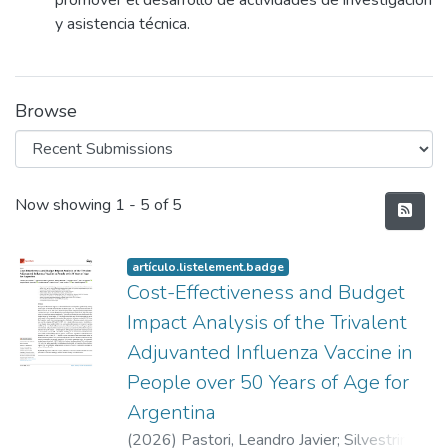
promover el desarrollo de actividades de investigación
y asistencia técnica.
Browse
Recent Submissions
Now showing
1 - 5 of 5
artículo.listelement.badge
Cost-Effectiveness and Budget
Impact Analysis of the Trivalent
Adjuvanted Influenza Vaccine in
People over 50 Years of Age for
Argentina
(
2026
)
Pastori, Leandro Javier
;
Silvestrini,