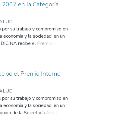
007 en la Categoría:
ISALUD
s por su trabajo y compromiso en
la economía y la sociedad, en un
EDICINA recibe el Premio ISALUD
convocó a redoblar el trabajo.
cibe el Premio Interno
ISALUD
s por su trabajo y compromiso en
la economía y la sociedad, en un
 Equipo de la Secretaría Académica
sencia) recibieron el Premio.