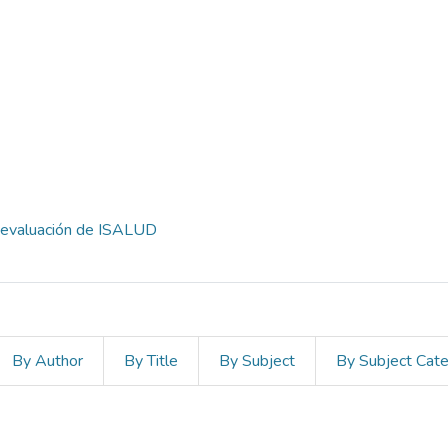
toevaluación de ISALUD
By Author
By Title
By Subject
By Subject Cat