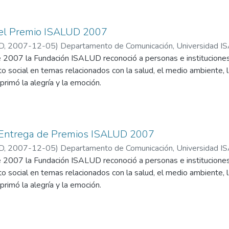
del Premio ISALUD 2007
D
,
2007-12-05
)
Departamento de Comunicación, Universidad 
e 2007 la Fundación ISALUD reconoció a personas e institucione
to social en temas relacionados con la salud, el medio ambiente, 
primó la alegría y la emoción.
emios propicia encuentros entre pares que refuerzan lazos para s
en la búsqueda del bien común.
a Entrega de Premios ISALUD 2007
D
,
2007-12-05
)
Departamento de Comunicación, Universidad 
e 2007 la Fundación ISALUD reconoció a personas e institucione
to social en temas relacionados con la salud, el medio ambiente, 
primó la alegría y la emoción.
emios se produjo en un auditorio colmado. El clima de distensión
te descontracturada pero no exenta de momentos de emoción.