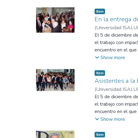
Item
En la entrega 
(
Universidad ISALU
El 5 de diciembre d
el trabajo con impac
encuentro en el que 
Show more
La entrega de los pr
comprometidamente 
Item
Asistentes a l
(
Universidad ISALU
El 5 de diciembre d
el trabajo con impac
encuentro en el que 
Show more
La entrega de los pr
ceremonia usualmen
Item