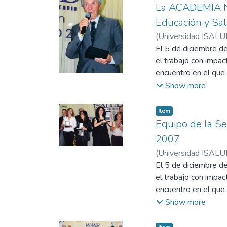
La ACADEMIA N
Educación y Salu
(
Universidad ISALU
El 5 de diciembre d
el trabajo con impac
encuentro en el qu
2007 en la Categoría
Show more
El Dr. Vicente Gutié
Item
Equipo de la Se
2007
(
Universidad ISALU
El 5 de diciembre d
el trabajo con impac
encuentro en el que 
y Autoevaluación d
Show more
Miriam Capellari, Si