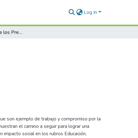
Log In
2007 - Entrega de los Premios ISALUD
s que son ejemplo de trabajo y compromiso por la
estran el camino a seguir para lograr una
on impacto social en los rubros Educación,