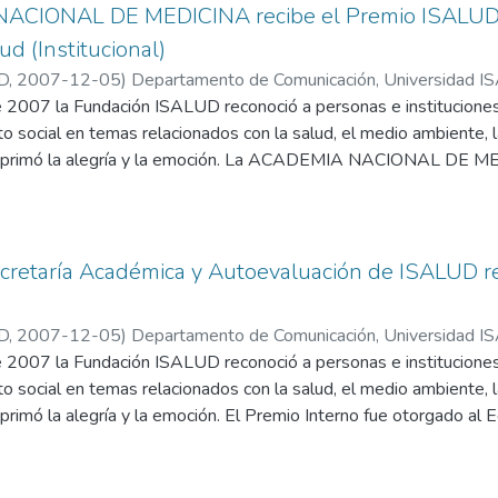
ACIONAL DE MEDICINA recibe el Premio ISALUD 2
d (Institucional)
D
,
2007-12-05
)
Departamento de Comunicación, Universidad 
e 2007 la Fundación ISALUD reconoció a personas e institucione
to social en temas relacionados con la salud, el medio ambiente, 
e primó la alegría y la emoción. La ACADEMIA NACIONAL DE M
: Educación y Salud (Institucional).
rrez, presidente de la Academia agradeció la distinción recibida y 
cretaría Académica y Autoevaluación de ISALUD re
D
,
2007-12-05
)
Departamento de Comunicación, Universidad 
e 2007 la Fundación ISALUD reconoció a personas e institucione
to social en temas relacionados con la salud, el medio ambiente, 
primó la alegría y la emoción. El Premio Interno fue otorgado al
e ISALUD.
lvia Zambonini, Lorena González Bender y María José Sabelli (en au