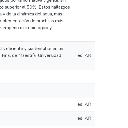
idos por la normativa vigente, sin
co superior al 50%. Estos hallazgos
a y de la dinámica del agua, más
a implementación de prácticas más
desempeño microbiológico y
más eficiente y sustentable en un
o Final de Maestría, Universidad
es_AR
es_AR
es_AR