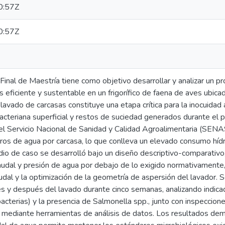
0:57Z
0:57Z
Final de Maestría tiene como objetivo desarrollar y analizar un 
eficiente y sustentable en un frigorífico de faena de aves ubica
lavado de carcasas constituye una etapa crítica para la inocuidad 
cteriana superficial y restos de suciedad generados durante el p
el Servicio Nacional de Sanidad y Calidad Agroalimentaria (SEN
itros de agua por carcasa, lo que conlleva un elevado consumo híd
tudio de caso se desarrolló bajo un diseño descriptivo-comparativ
udal y presión de agua por debajo de lo exigido normativamente,
udal y la optimización de la geometría de aspersión del lavador. 
es y después del lavado durante cinco semanas, analizando indica
cterias) y la presencia de Salmonella spp., junto con inspeccion
s mediante herramientas de análisis de datos. Los resultados dem