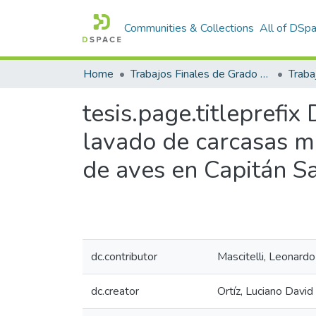
Communities & Collections
All of DSp
Home
Trabajos Finales de Grado y Posgrado
Traba
tesis.page.titleprefix
lavado de carcasas má
de aves en Capitán S
dc.contributor
Mascitelli, Leonard
dc.creator
Ortíz, Luciano David