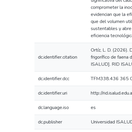
significativa del ca
comprometer la inoc
evidencian que la ef
que del volumen util
sustentables y abre 
eficiencia tecnológic
Ortíz, L. D. (2026).
dc.identifier.citation
frigorífico de faena
ISALUD]. RID ISALUD
dc.identifier.dcc
TFM338.436 365 
dc.identifier.uri
http://rid.isalud.ed
dc.language.iso
es
dc.publisher
Universidad ISALU