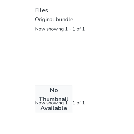
Files
Original bundle
Now showing
1 - 1 of 1
No
License bundle
Thumbnail
Now showing
1 - 1 of 1
Available