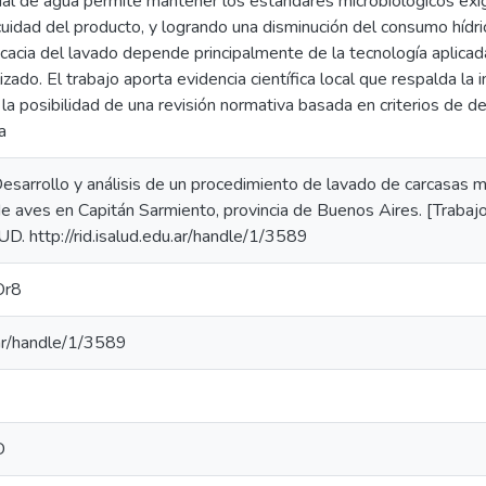
udal de agua permite mantener los estándares microbiológicos exig
uidad del producto, y logrando una disminución del consumo hídri
icacia del lavado depende principalmente de la tecnología aplicad
izado. El trabajo aporta evidencia científica local que respalda l
la posibilidad de una revisión normativa basada en criterios de 
a
 Desarrollo y análisis de un procedimiento de lavado de carcasas 
 de aves en Capitán Sarmiento, provincia de Buenos Aires. [Trabaj
. http://rid.isalud.edu.ar/handle/1/3589
Or8
u.ar/handle/1/3589
D