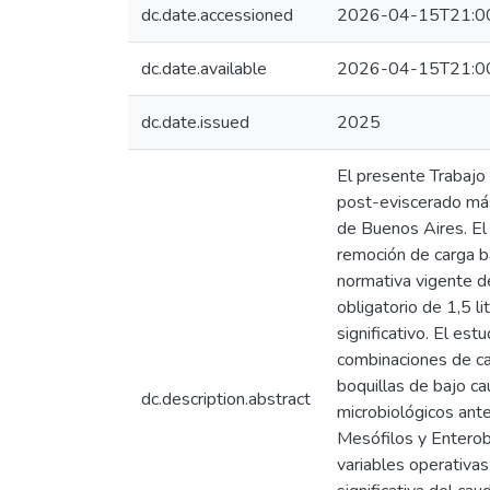
dc.date.accessioned
2026-04-15T21:0
dc.date.available
2026-04-15T21:0
dc.date.issued
2025
El presente Trabajo 
post-eviscerado más 
de Buenos Aires. El 
remoción de carga ba
normativa vigente d
obligatorio de 1,5 l
significativo. El es
combinaciones de ca
boquillas de bajo ca
dc.description.abstract
microbiológicos ant
Mesófilos y Enteroba
variables operativa