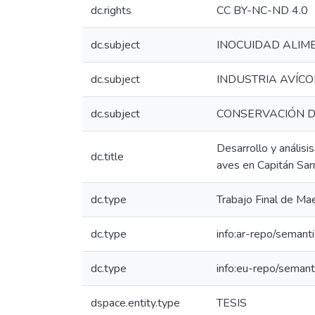
dc.rights
CC BY-NC-ND 4.0
dc.subject
INOCUIDAD ALIM
dc.subject
INDUSTRIA AVÍC
dc.subject
CONSERVACIÓN D
Desarrollo y análisi
dc.title
aves en Capitán Sar
dc.type
Trabajo Final de Mae
dc.type
info:ar-repo/semanti
dc.type
info:eu-repo/semant
dspace.entity.type
TESIS