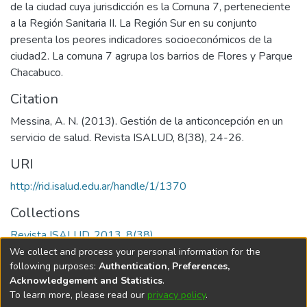
de la ciudad cuya jurisdicción es la Comuna 7, perteneciente
a la Región Sanitaria II. La Región Sur en su conjunto
presenta los peores indicadores socioeconómicos de la
ciudad2. La comuna 7 agrupa los barrios de Flores y Parque
Chacabuco.
Citation
Messina, A. N. (2013). Gestión de la anticoncepción en un
servicio de salud. Revista ISALUD, 8(38), 24-26.
URI
http://rid.isalud.edu.ar/handle/1/1370
Collections
Revista ISALUD, 2013, 8(38)
We collect and process your personal information for the
Full item page
following purposes:
Authentication, Preferences,
Acknowledgement and Statistics
.
To learn more, please read our
privacy policy
.
DSpace software
copyright © 2002-2026
LYRASIS