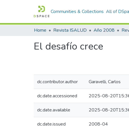
Communities & Collections
All of DSp
Home
Revista ISALUD
Año 2008
El desafío crece
dc.contributor.author
Garavelli, Carlos
dc.date.accessioned
2025-08-20T15:3
dc.date.available
2025-08-20T15:3
dc.date.issued
2008-04