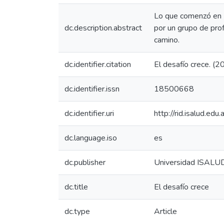
Lo que comenzó en 1
dc.description.abstract
por un grupo de prof
camino.
dc.identifier.citation
El desafío crece. (
dc.identifier.issn
18500668
dc.identifier.uri
http://rid.isalud.ed
dc.language.iso
es
dc.publisher
Universidad ISALU
dc.title
El desafío crece
dc.type
Article