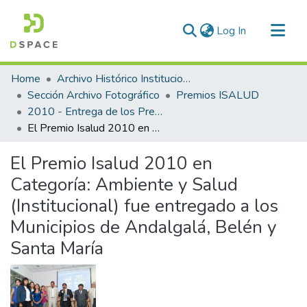
(current)
Log In
Communities & Collections
Home
Archivo Histórico Institucional
All of DSpace
Sección Archivo Fotográfico
Premios ISALUD
2010 - Entrega de los Premios ISALUD
Statistics
El Premio Isalud 2010 en Categoría: Ambiente y Salud (Institucional) fue entregado a los Municipios de Andalgalá, Belén y Santa María
El Premio Isalud 2010 en
Categoría: Ambiente y Salud
(Institucional) fue entregado a los
Municipios de Andalgalá, Belén y
Santa María