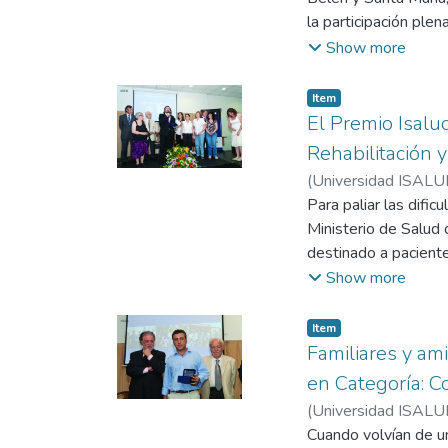
la participación plen
destacándose los ag
Show more
cruzada ambiental. R
Andalgalá, José Edu
Item
localidades, dos int
El Premio Isalu
Rehabilitación 
(
Universidad ISALU
Para paliar las dific
Ministerio de Salud 
destinado a paciente
en poco tiempo, de
Show more
pacientes crónicos. R
Hospital Esteves, Dr
Item
la Lic. Marisel Hartfie
Familiares y am
en Categoría: C
(
Universidad ISALU
Cuando volvían de un