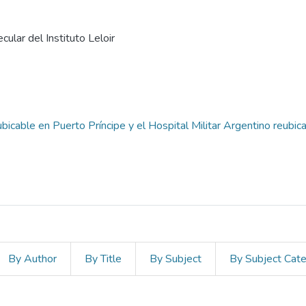
cular del Instituto Leloir
eubicable en Puerto Príncipe y el Hospital Militar Argentino reubic
By Author
By Title
By Subject
By Subject Cat