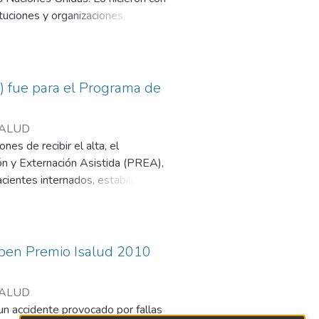
ituciones y organizaciones,
dariamente a esta verdadera
titucional) el intendente de
entales de las mencionadas
l) fue para el Programa de
ISALUD
nes de recibir el alta, el
ón y Externación Asistida (PREA),
cientes internados, estabilizados
amparados, transformándose en
ucional) el director ejecutivo del
erado, Dra. María Rosa Rivaroure y
ciben Premio Isalud 2010
ISALUD
 un accidente provocado por fallas