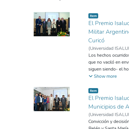
Item
El Premio Isalud
Militar Argenti
Curicó
(
Universidad ISALU
Los hechos ocurridos
que no vaciló en env
siguen siendo- el ho
esa zona de Chile, y
Show more
2010 en Categoría: S
Moguilevsky, coordi
Item
El Premio Isalu
Municipios de A
(
Universidad ISALU
Convicción y decisi
Belén y Santa María,