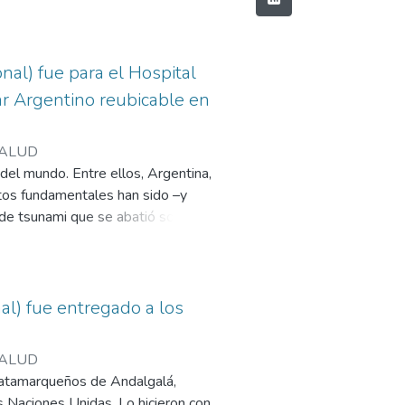
nal) fue para el Hospital
tar Argentino reubicable en
ISALUD
 del mundo. Entre ellos, Argentina,
ntos fundamentales han sido –y
o de tsunami que se abatió sobre
Haití. Recibieron el Premio Isalud
omandante Lucero y Héctor
al) fue entregado a los
ISALUD
 catamarqueños de Andalgalá,
s Naciones Unidas. Lo hicieron con