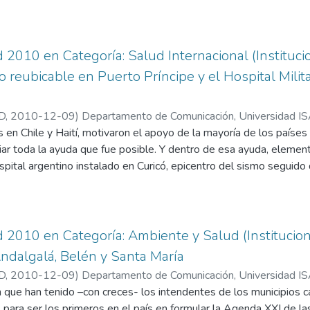
 2010 en Categoría: Salud Internacional (Institucio
no reubicable en Puerto Príncipe y el Hospital Mili
D
,
2010-12-09
)
Departamento de Comunicación, Universidad 
 en Chile y Haití, motivaron el apoyo de la mayoría de los países
iar toda la ayuda que fue posible. Y dentro de esa ayuda, eleme
spital argentino instalado en Curicó, epicentro del sismo seguid
 el Hospital Argentino que se instaló cerca de Puerto Príncipe, en 
alud Internacional (Institucional) la Dra. Dalia Schegtman, el c
nador del área de salud
d 2010 en Categoría: Ambiente y Salud (Institucion
ndalgalá, Belén y Santa María
D
,
2010-12-09
)
Departamento de Comunicación, Universidad 
ón que han tenido –con creces- los intendentes de los municipios
 para ser los primeros en el país en formular la Agenda XXI de la