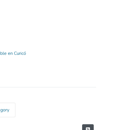
able en Curicó
egory