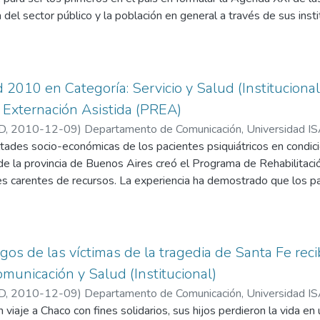
a del sector público y la población en general a través de sus inst
entes ambientales, jóvenes locales que se han incorporado, soli
ecibió el Premio Isalud 2010 en Categoría: Ambiente y Salud (Ins
ardo Peréa. Y en representación de los grupos de agentes ambi
egrantes de cada grupo.
d 2010 en Categoría: Servicio y Salud (Instituciona
y Externación Asistida (PREA)
D
,
2010-12-09
)
Departamento de Comunicación, Universidad 
ultades socio-económicas de los pacientes psiquiátricos en condicio
de la provincia de Buenos Aires creó el Programa de Rehabilitaci
s carentes de recursos. La experiencia ha demostrado que los pa
ben quedarse en los manicomios por pobres, abandonados y des
ecibió el Premio Isalud 2010 en Categoría: Servicio y Salud (Instit
. Julio Ainstein, y las directoras del programa, Dra. Patricia Esm
l.
igos de las víctimas de la tragedia de Santa Fe re
omunicación y Salud (Institucional)
D
,
2010-12-09
)
Departamento de Comunicación, Universidad 
 viaje a Chaco con fines solidarios, sus hijos perdieron la vida en