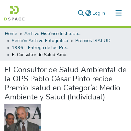
(current)
Log In
Communities & Collections
Home
Archivo Histórico Institucional
All of DSpace
Sección Archivo Fotográfico
Premios ISALUD
1996 - Entrega de los Premios ISALUD
Statistics
El Consultor de Salud Ambiental de la OPS Pablo César Pinto recibe Premio Isalud en Categoría: Medio Ambiente y Salud (Individual)
El Consultor de Salud Ambiental de
la OPS Pablo César Pinto recibe
Premio Isalud en Categoría: Medio
Ambiente y Salud (Individual)