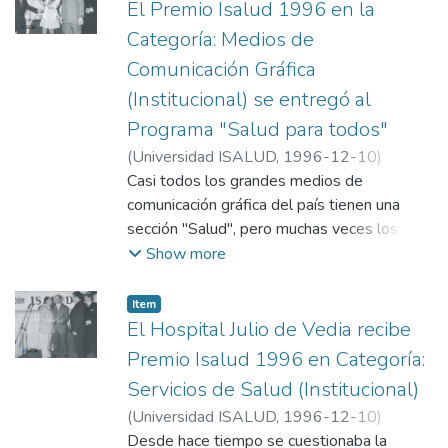
televisión "Salud con Silvina", conducido por
El Premio Isalud 1996 en la
Silvina Chediek ganador del Premio
Categoría: Medios de
ISALUD 1966 en la categoría Medios de
Comunicación Gráfica
Comunicación Televisión (Institucional) que
(Institucional) se entregó al
fue entregado por Oscar Cavarra y Enrique
Álvarez.
Programa "Salud para todos"
(
Universidad ISALUD
,
1996-12-10
)
Departamento de Comunicación,
Casi todos los grandes medios de
Universidad ISALUD
comunicación gráfica del país tienen una
sección "Salud", pero muchas veces los
espacios para estos temas se ven acotados
Show more
por la exigencia de otros más importantes y
urgentes. El programa "Salud para Todos"
Item
está presente y se hizo acreedor al Premio
El Hospital Julio de Vedia recibe
ISALUD 1996 en la categoría Medios de
Premio Isalud 1996 en Categoría:
Comunicación Gráfica. Lo recibieron Estrella
Servicios de Salud (Institucional)
Scalese y Daniel Fernández. Fue entregado
(
Universidad ISALUD
,
1996-12-10
)
por Alejandro Abella y Mario Virgolini.
Departamento de Comunicación,
Desde hace tiempo se cuestionaba la