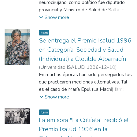
Universidad ISALUD
neurocirujano, como político fue diputado
provincial y Ministro de Salud de Salta. En
ese cargo comprendió que había que darle
Show more
salud a la economía y fue Ministro de
Economía e intendente de Salta. No estuvo
Item
presente en el acto. Recibieron el premio en
Se entrega el Premio Isalud 1996
su nombre, su esposa Silvia Susana Vanetta
en Categoría: Sociedad y Salud
y su hija Silvina. Entregaron María H. Iarussi
(Individual) a Clotilde Albarracín
y Moisés Iconicoff.
(
Universidad ISALUD
,
1996-12-10
)
Departamento de Comunicación,
En muchas épocas han sido perseguidos los
Universidad ISALUD
que practicaron medicinas alternativas. Tal
es el caso de María Epul (La Machi) famosa
terapeuta de campo que practicaba su
Show more
particular medicina en Cerro Negro, Chubut.
Esta persecución fue también para su nieta
Item
Clotilde Albarracín, quien desde muy
La emisora "La Colifata" recibió el
pequeña aprendió de su abuela los
Premio Isalud 1996 en la
conocimientos que hoy aplica en los Andes