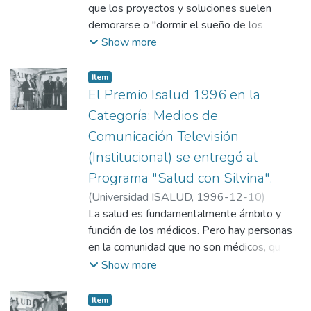
Universidad ISALUD
que los proyectos y soluciones suelen
demorarse o "dormir el sueño de los
justos", es la Comisión de Ecología y
Show more
Desarrollo Humano del Honorable Senado
de la Nación, presidida por el Dr. Antonio
Item
Cafiero, que realizó el informe argentino
El Premio Isalud 1996 en la
sobre Desarrollo Humano que incluyó a
Categoría: Medios de
varias provincias. El premio ISALUD 1996
Comunicación Televisión
en la categoría Medio Ambiente y Salud
(Institucional) se entregó al
(Institucional) fue recibido por la
coordinadora de la Comisión, Lic. Ana Luisa
Programa "Salud con Silvina".
Cafiero y entregado por Atilio Savino y
(
Universidad ISALUD
,
1996-12-10
)
Roberto Rosés.
Departamento de Comunicación,
La salud es fundamentalmente ámbito y
Universidad ISALUD
función de los médicos. Pero hay personas
en la comunidad que no son médicos, que
se ponen en el lugar de la gente y que
Show more
apuestan a la promoción y prevención de la
salud. Esto es lo que hace el programa de
Item