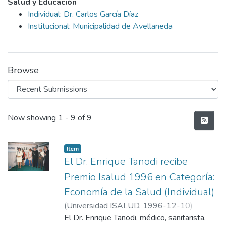
Salud y Educación
Individual: Dr. Carlos García Díaz
Institucional: Municipalidad de Avellaneda
Browse
Recent Submissions
Now showing
1 - 9 of 9
Item
El Dr. Enrique Tanodi recibe
Premio Isalud 1996 en Categoría:
Economía de la Salud (Individual)
(
Universidad ISALUD
,
1996-12-10
)
Departamento de Comunicación,
El Dr. Enrique Tanodi, médico, sanitarista,