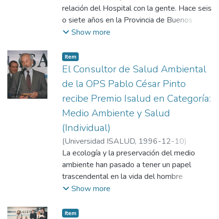
Universidad ISALUD
relación del Hospital con la gente. Hace seis
o siete años en la Provincia de Buenos
Aires se iniciaron actividades para que la
Show more
gente pasara a tener participación activa en
la conducción. Este fue el fundamento del
Item
hospital descentralizado, que como el
El Consultor de Salud Ambiental
Hospital Julio de Vedia es hoy el paradigma
de la OPS Pablo César Pinto
de este tipo de centro sanitario. Recibió la
recibe Premio Isalud en Categoría:
distinción Ricardo Hoesse, que fue
Medio Ambiente y Salud
entregada por los Dres. Norberto Carli e
Ismael Passaglia.
(Individual)
(
Universidad ISALUD
,
1996-12-10
)
Departamento de Comunicación,
La ecología y la preservación del medio
Universidad ISALUD
ambiente han pasado a tener un papel
trascendental en la vida del hombre
moderno. Son muchos ya los investigadores
Show more
que tienen la certeza que salud ambiental
es sinónimo de salud. No sólo son muchos
Item