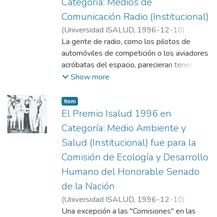
Categoría: Medios de
patagónicos y que han trascendido a toda la
Comunicación Radio (Institucional)
región. El Premio fue recibido por Clotilde
Albarracín y entregado por Héctor Conti y
(
Universidad ISALUD
,
1996-12-10
)
Leonardo Di Pietro.
Departamento de Comunicación,
La gente de radio, como los pilotos de
Universidad ISALUD
automóviles de competición o los aviadores
acróbatas del espacio, parecieran tener
mucho de "locos". Esta apreciación es -por
Show more
supuesto de los "cuerdos"-, o sea, la de
aquellos para quienes todo debe ser
Item
previsible, prolijo y aceptable. En todas las
El Premio Isalud 1996 en
épocas hay "locos" proyectando y "cuerdos"
Categoría: Medio Ambiente y
censurando. En Buenos Aires hay "locos"
Salud (Institucional) fue para la
internados que se pusieron a concretar
Comisión de Ecología y Desarrollo
algunos de sus ideales y así salió al aire la
Radio La Colifata. Hubo unanimidad para
Humano del Honorable Senado
este premio y lo entregaron Clara Szpindel
de la Nación
y Carlos Pacheco.
(
Universidad ISALUD
,
1996-12-10
)
Departamento de Comunicación,
Una excepción a las "Comisiones" en las