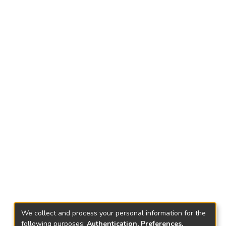
We collect and process your personal information for the
following purposes:
Authentication, Preferences,