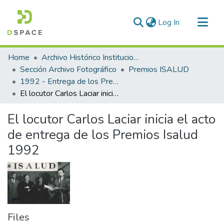
(current)
Log In
Communities & Collections
Home
Archivo Histórico Institucional
All of DSpace
Sección Archivo Fotográfico
Premios ISALUD
1992 - Entrega de los Premios ISALUD
Statistics
El locutor Carlos Laciar inicia el acto de entrega de los Premios Isalud 1992
El locutor Carlos Laciar inicia el acto
de entrega de los Premios Isalud
1992
Files