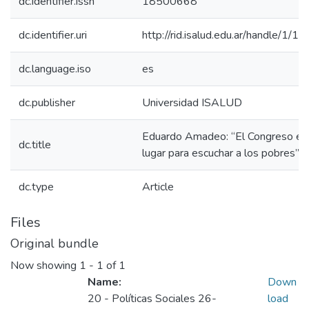
dc.identifier.issn
18500668
dc.identifier.uri
http://rid.isalud.edu.ar/handle/1/1
dc.language.iso
es
dc.publisher
Universidad ISALUD
Eduardo Amadeo: “El Congreso es 
dc.title
lugar para escuchar a los pobres”
dc.type
Article
Files
Original bundle
Now showing
1 - 1 of 1
Name:
Down
20 - Políticas Sociales 26-
load