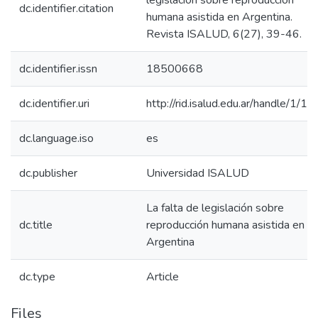
legislación sobre reproducción
dc.identifier.citation
humana asistida en Argentina.
Revista ISALUD, 6(27), 39-46.
dc.identifier.issn
18500668
dc.identifier.uri
http://rid.isalud.edu.ar/handle/1/1
dc.language.iso
es
dc.publisher
Universidad ISALUD
La falta de legislación sobre
dc.title
reproducción humana asistida en
Argentina
dc.type
Article
Files