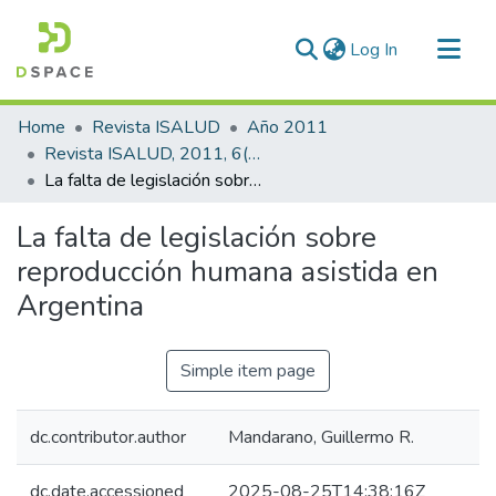
(current)
Log In
Communities & Collections
Home
Revista ISALUD
Año 2011
All of DSpace
Revista ISALUD, 2011, 6(27)
La falta de legislación sobre reproducción humana asistida en Argentina
Statistics
La falta de legislación sobre
reproducción humana asistida en
Argentina
Simple item page
dc.contributor.author
Mandarano, Guillermo R.
dc.date.accessioned
2025-08-25T14:38:16Z