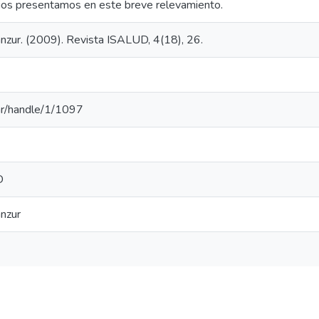
arios presentamos en este breve relevamiento.
anzur. (2009). Revista ISALUD, 4(18), 26.
u.ar/handle/1/1097
D
anzur