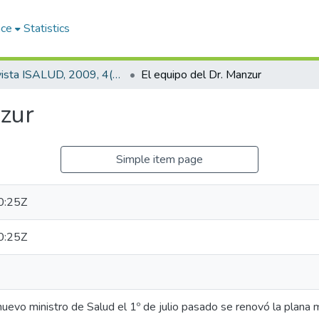
ace
Statistics
Revista ISALUD, 2009, 4(18)
El equipo del Dr. Manzur
nzur
Simple item page
0:25Z
0:25Z
nuevo ministro de Salud el 1º de julio pasado se renovó la plana m