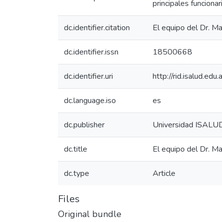
principales funcion
dc.identifier.citation
El equipo del Dr. M
dc.identifier.issn
18500668
dc.identifier.uri
http://rid.isalud.ed
dc.language.iso
es
dc.publisher
Universidad ISALU
dc.title
El equipo del Dr. M
dc.type
Article
Files
Original bundle