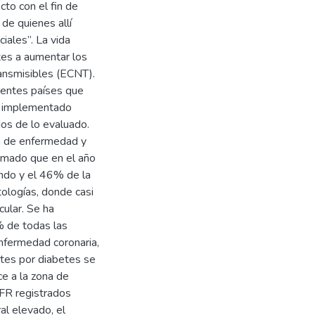
cto con el fin de
 de quienes allí
ciales”. La vida
ntes a aumentar los
ansmisibles (ECNT).
rentes países que
an implementado
dos de lo evaluado.
ga de enfermedad y
imado que en el año
do y el 46% de la
ologías, donde casi
ular. Se ha
% de todas las
nfermedad coronaria,
tes por diabetes se
ce a la zona de
 FR registrados
al elevado, el