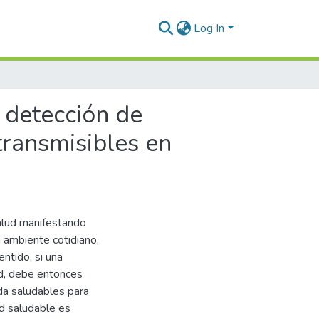
Log In
 detección de
transmisibles en
alud manifestando
u ambiente cotidiano,
ntido, si una
ud, debe entonces
ida saludables para
d saludable es