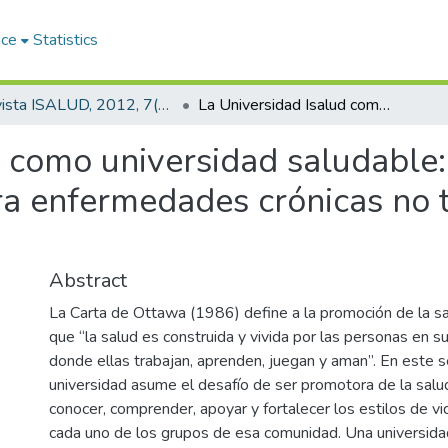
ace
Statistics
Revista ISALUD, 2012, 7(32)
La Universidad Isalud como universidad saludable: detección de factores de riesgo para enfermedades crónicas no transmisibles en alumnos
d como universidad saludable:
ra enfermedades crónicas no 
Abstract
La Carta de Ottawa (1986) define a la promoción de la s
que “la salud es construida y vivida por las personas en s
donde ellas trabajan, aprenden, juegan y aman”. En este se
universidad asume el desafío de ser promotora de la sal
conocer, comprender, apoyar y fortalecer los estilos de v
cada uno de los grupos de esa comunidad. Una universida