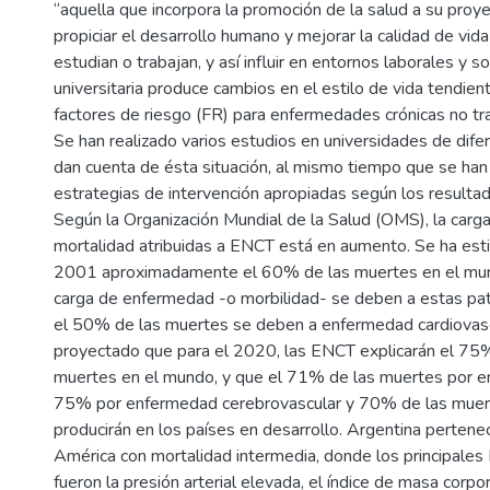
“aquella que incorpora la promoción de la salud a su proye
propiciar el desarrollo humano y mejorar la calidad de vida
estudian o trabajan, y así influir en entornos laborales y so
universitaria produce cambios en el estilo de vida tendie
factores de riesgo (FR) para enfermedades crónicas no tr
Se han realizado varios estudios en universidades de dife
dan cuenta de ésta situación, al mismo tiempo que se h
estrategias de intervención apropiadas según los resulta
Según la Organización Mundial de la Salud (OMS), la car
mortalidad atribuidas a ENCT está en aumento. Se ha est
2001 aproximadamente el 60% de las muertes en el mun
carga de enfermedad -o morbilidad- se deben a estas pat
el 50% de las muertes se deben a enfermedad cardiovasc
proyectado que para el 2020, las ENCT explicarán el 75
muertes en el mundo, y que el 71% de las muertes por e
75% por enfermedad cerebrovascular y 70% de las muer
producirán en los países en desarrollo. Argentina pertene
América con mortalidad intermedia, donde los principales
fueron la presión arterial elevada, el índice de masa corpor