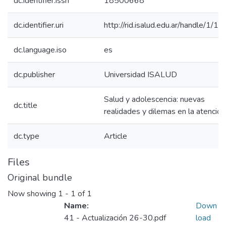
dc.identifier.issn
18500668
dc.identifier.uri
http://rid.isalud.edu.ar/handle/1/1
dc.language.iso
es
dc.publisher
Universidad ISALUD
Salud y adolescencia: nuevas
dc.title
realidades y dilemas en la atención
dc.type
Article
Files
Original bundle
Now showing
1 - 1 of 1
Name:
Down
41 - Actualización 26-30.pdf
load