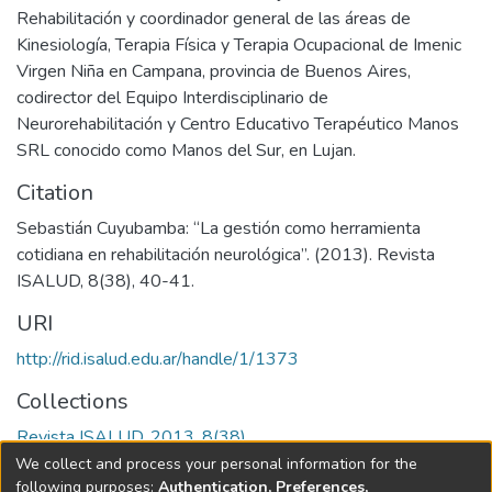
Rehabilitación y coordinador general de las áreas de
Kinesiología, Terapia Física y Terapia Ocupacional de Imenic
Virgen Niña en Campana, provincia de Buenos Aires,
codirector del Equipo Interdisciplinario de
Neurorehabilitación y Centro Educativo Terapéutico Manos
SRL conocido como Manos del Sur, en Lujan.
Citation
Sebastián Cuyubamba: “La gestión como herramienta
cotidiana en rehabilitación neurológica”. (2013). Revista
ISALUD, 8(38), 40-41.
URI
http://rid.isalud.edu.ar/handle/1/1373
Collections
Revista ISALUD, 2013, 8(38)
We collect and process your personal information for the
Full item page
following purposes:
Authentication, Preferences,