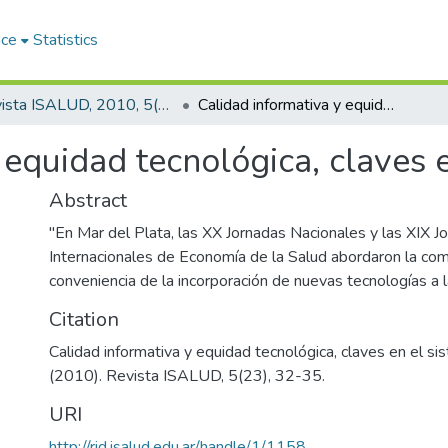
ace
Statistics
Revista ISALUD, 2010, 5(23)
Calidad informativa y equidad tecnológica, claves en el sistema de salud
 equidad tecnológica, claves 
Abstract
"En Mar del Plata, las XX Jornadas Nacionales y las XIX J
Internacionales de Economía de la Salud abordaron la com
conveniencia de la incorporación de nuevas tecnologías a la
Citation
Calidad informativa y equidad tecnológica, claves en el si
(2010). Revista ISALUD, 5(23), 32-35.
URI
http://rid.isalud.edu.ar/handle/1/1158