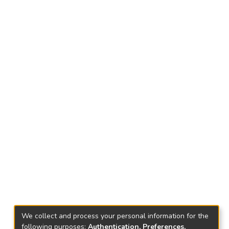
We collect and process your personal information for the
following purposes:
Authentication, Preferences,