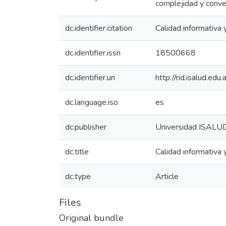
complejidad y conven
dc.identifier.citation
Calidad informativa
dc.identifier.issn
18500668
dc.identifier.uri
http://rid.isalud.ed
dc.language.iso
es
dc.publisher
Universidad ISALU
dc.title
Calidad informativa 
dc.type
Article
Files
Original bundle