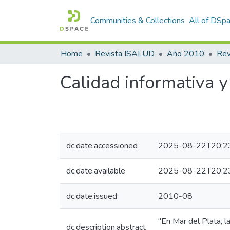
Communities & Collections
All of DSp
Home
Revista ISALUD
Año 2010
Calidad informativa y
dc.date.accessioned
2025-08-22T20:2
dc.date.available
2025-08-22T20:2
dc.date.issued
2010-08
"En Mar del Plata, l
dc.description.abstract