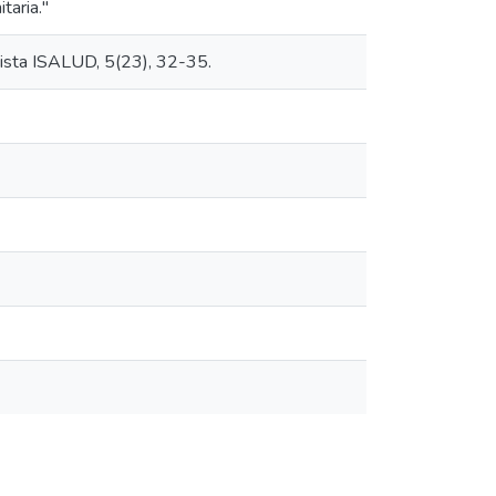
taria."
evista ISALUD, 5(23), 32-35.