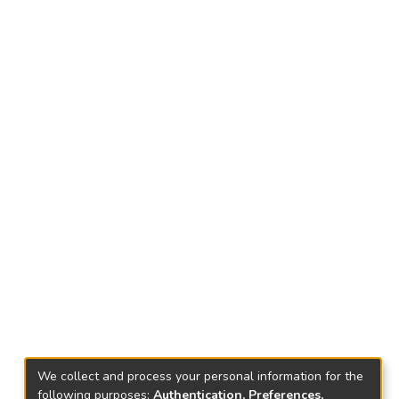
We collect and process your personal information for the
following purposes:
Authentication, Preferences,