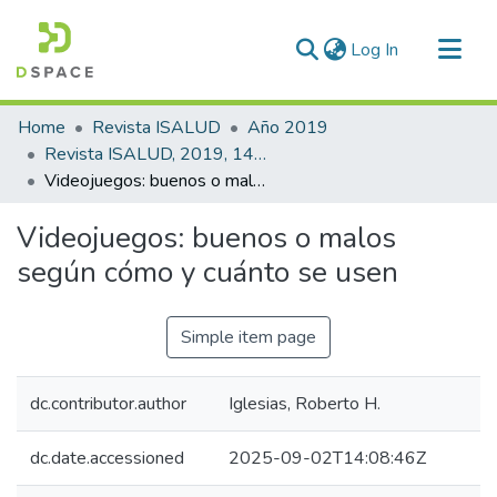
(current)
Log In
Communities & Collections
Home
Revista ISALUD
Año 2019
All of DSpace
Revista ISALUD, 2019, 14(69)
Videojuegos: buenos o malos según cómo y cuánto se usen
Statistics
Videojuegos: buenos o malos
según cómo y cuánto se usen
Simple item page
dc.contributor.author
Iglesias, Roberto H.
dc.date.accessioned
2025-09-02T14:08:46Z