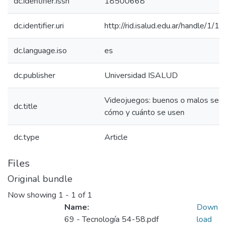
dc.identifier.issn
18500668
dc.identifier.uri
http://rid.isalud.edu.ar/handle/1/1
dc.language.iso
es
dc.publisher
Universidad ISALUD
Videojuegos: buenos o malos seg
dc.title
cómo y cuánto se usen
dc.type
Article
Files
Original bundle
Now showing
1 - 1 of 1
Name:
Down
69 - Tecnología 54-58.pdf
load