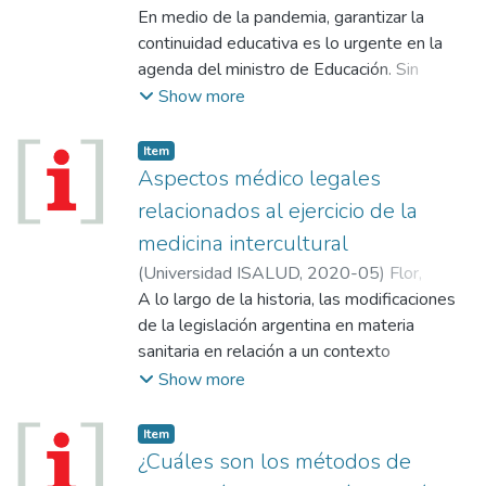
de la Seguridad Social en Costa Rica: la
Nicolás
En medio de la pandemia, garantizar la
concepción legal que se tiene con respecto
sostenibilidad antes y después del
continuidad educativa es lo urgente en la
a derechos tan básicos como la vida, la
Covid-19”.
agenda del ministro de Educación. Sin
dignidad o la integridad de la persona. ¿Para
embargo, una vez superada la emergencia
Show more
la Ley argentina es el embrión
sus mayores desafíos serán garantizar la
criopreservado una persona o una cosa?
equidad en el aprendizaje y repensar el
Cuándo no son utilizados, ¿qué podemos o
Item
futuro de la escuela.
Aspectos médico legales
no podemos hacer con ellos. Finalmente,
¿existe hoy una Ley que normatiza su
relacionados al ejercicio de la
destino?
medicina intercultural
(
Universidad ISALUD
,
2020-05
)
Flor,
Héctor Javier
A lo largo de la historia, las modificaciones
de la legislación argentina en materia
sanitaria en relación a un contexto
intercultural, sumado a la intervención de
Show more
entidades internacionales, han evolucionado
hacia el reconocimiento, la aceptación y la
Item
implementación de sistemas de salud que
¿Cuáles son los métodos de
tengan como características la ampliación y