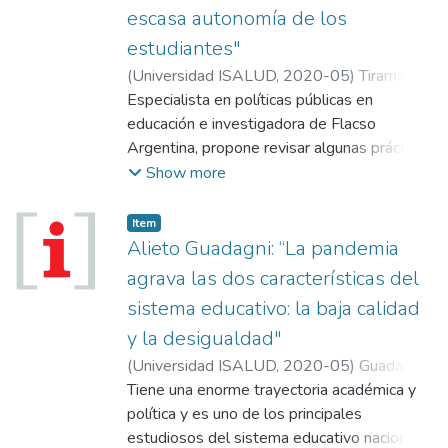
escasa autonomía de los
estudiantes"
(
Universidad ISALUD
,
2020-05
)
Tiramonti,
Guillermina
Especialista en políticas públicas en
educación e investigadora de Flacso
Argentina, propone revisar algunas prácticas
actuales y revisar la formación docente.
Show more
“Los docentes no sólo deben dar clase,
tienen que enseñar a los jóvenes a ser
Item
autónomos, investigar y crear”, afirmó.
Alieto Guadagni: “La pandemia
agrava las dos características del
sistema educativo: la baja calidad
y la desigualdad"
(
Universidad ISALUD
,
2020-05
)
Guadagni,
Alieto
Tiene una enorme trayectoria académica y
política y es uno de los principales
estudiosos del sistema educativo nacional.