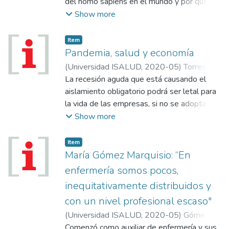
del homo sapiens en el mundo y por qué un
planeta ambientalmente saludable es la
Show more
condición necesaria para organismos vivos
saludables.
Item
Pandemia, salud y economía
(
Universidad ISALUD
,
2020-05
)
Torres,
Rubén
La recesión aguda que está causando el
aislamiento obligatorio podrá ser letal para
la vida de las empresas, si no se adoptan
medidas para contrarrestarla, pero no para
Show more
las vidas humanas, siempre que se
garanticen las necesidades básicas de
Item
alimentación y salud para toda la población.
María Gómez Marquisio: “En
enfermería somos pocos,
inequitativamente distribuidos y
con un nivel profesional escaso"
(
Universidad ISALUD
,
2020-05
)
Gómez
Marquisio, María
Comenzó como auxiliar de enfermería y sus