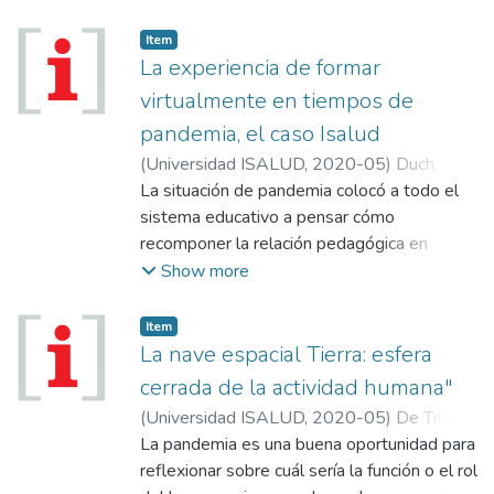
educación. La pandemia obligó a unos 1200
Predominó el uso del peso, talla y el IMC
millones de niños, niñas y jóvenes a
como únicas herramientas para la evaluación
Item
quedarse en sus hogares y al sistema
La experiencia de formar
antropométrica por su bajo costo y
educativo a reinventarse para no dejarlos
accesibilidad, especialmente en el
virtualmente en tiempos de
sin clases. Ese terremoto puso de
subsector público.
pandemia, el caso Isalud
manifiesto las ventajas de la época, llena de
(
Universidad ISALUD
,
2020-05
)
Duch,
posibilidades tecnológicas, pero también las
Virginia
La situación de pandemia colocó a todo el
;
Ferrarelli, Mariana
;
Reboredo de
carencias que nuestras sociedades ya tenían
Zambonini, Silvia
sistema educativo a pensar cómo
;
Sabelli, María José
en la materia. La primera conclusión, y la
recomponer la relación pedagógica en
más urgente que dejó la pandemia es la
situación de virtualidad. Este artículo se
Show more
evidencia la profunda desigualdad y la falta
propone sistematizar lo ocurrido en los
de calidad de la educación en el país...
primeros meses de formación virtualizada
Item
en la Universidad ISALUD.
La nave espacial Tierra: esfera
cerrada de la actividad humana"
(
Universidad ISALUD
,
2020-05
)
De Titto,
Ernesto
La pandemia es una buena oportunidad para
;
Savino, Atilio
reflexionar sobre cuál sería la función o el rol