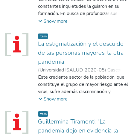
constantes inquietudes la guiaron en su
formación. En busca de profundizar sus
conocimientos sobre políticas públicas llegó
Show more
a la Universidad ISALUD, donde cursó la
maestría en Sistema de Salud y Seguridad
Item
Social que la animó a dar el salto y la puso
La estigmatización y el descuido
al frente de la Dirección de Enfermería de la
de las personas mayores, la otra
Nación.
pandemia
(
Universidad ISALUD
,
2020-05
)
Gascón,
Silvia
Este creciente sector de la población, que
constituye el grupo de mayor riesgo ante el
virus, sufre además discriminación y
destrato en bancos y otras organizaciones.
Show more
Poner foco en las residencias.
Item
Guillermina Tiramonti: “La
pandemia dejó en evidencia la