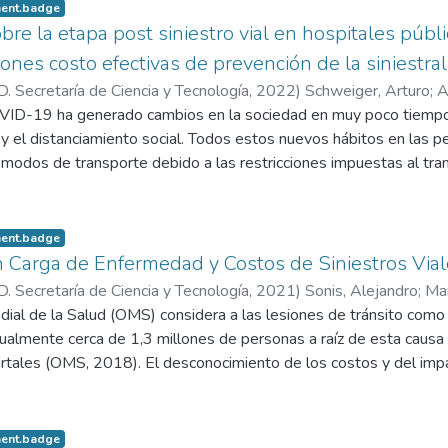
ement.badge
obre la etapa post siniestro vial en hospitales púb
ones costo efectivas de prevención de la siniestral
 Secretaría de Ciencia y Tecnología
,
2022
)
Schweiger, Arturo
;
A
ID-19 ha generado cambios en la sociedad en muy poco tiempo. E
ndovares, Facundo
 y el distanciamiento social. Todos estos nuevos hábitos en las 
modos de transporte debido a las restricciones impuestas al tran
 contagio masivo. Uno de los cambios observados a nivel mundial 
e la movilidad personal (bicicleta, motocicleta, caminata). En est
 todo en la región de Latinoamérica, donde el uso extendido de 
ement.badge
es de siniestralidad vial y morbimortalidad. Basta observar la sini
n Carga de Enfermedad y Costos de Siniestros Vial
ar que los motociclistas son los que anualmente incrementan la 
 Secretaría de Ciencia y Tecnología
,
2021
)
Sonis, Alejandro
;
Mar
al, cabe mencionar que sus consecuencias representan actualment
dial de la Salud (OMS) considera a las lesiones de tránsito com
ueren anualmente cerca de 1,3 millones de personas a raíz de es
almente cerca de 1,3 millones de personas a raíz de esta causa
s no mortales (OMS, 2018). En este sentido, la pandemia de la i
tales (OMS, 2018). El desconocimiento de los costos y del impa
nueva pandemia mundial producida por el COVID-19, implicando u
 produce dificultades a la hora de planificar intervenciones a nive
ses que deben generar una atención adecuada y de calidad para l
el nacional, provincial y municipal) y de Meso-gestión (Hospitales
s de Argentina indican que, en los años pre-pandemia por COVID-
ducción del riesgo de traumatismos por siniestros viales. A pesar 
ement.badge