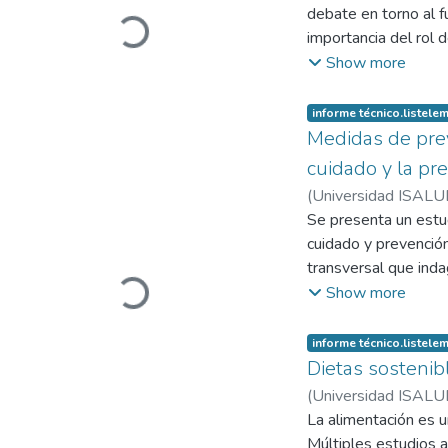
Loading...
debate en torno al fu
importancia del rol
del sistema. El pre
Show more
investigación reali
indagar en las perce
informe técnico.listel
de Buenos Aires y de
Medidas de prev
emergencia sanitaria
cuidado y la pr
que integran el sist
(
Universidad ISALUD.
ningún caso los dat
Fernández, María de
Se presenta un estu
desempeñan en los di
Garrido, María
cuidado y prevención
;
Glanc
tendencias que aport
Loading...
transversal que inda
futuro.
enfermedad de COVID
Show more
población del AMBA. P
seleccionados media
informe técnico.listel
el conurbano bonaer
Dietas sostenib
farmacológica, las u
(
Universidad ISALUD.
medidas de prevenci
Claudia Analía
La alimentación es u
;
Calvo
Rocío
Múltiples estudios 
;
Alfageme, Mar