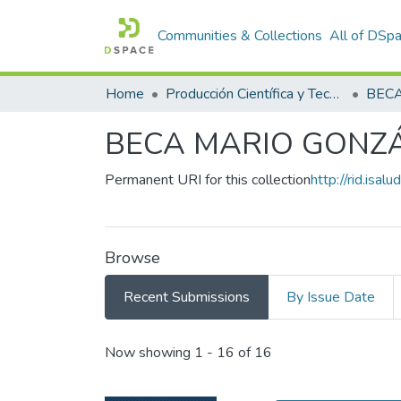
Communities & Collections
All of DSp
Home
Producción Científica y Tecnológica
BECA MARIO GONZ
Permanent URI for this collection
http://rid.isa
Browse
Recent Submissions
By Issue Date
Recent Submissions
Now showing
1 - 16 of 16