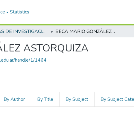
ace
Statistics
BECAS DE INVESTIGACIÓN
BECA MARIO GONZÁLEZ ASTORQUIZA
ÁLEZ ASTORQUIZA
lud.edu.ar/handle/1/1464
By Author
By Title
By Subject
By Subject Cat