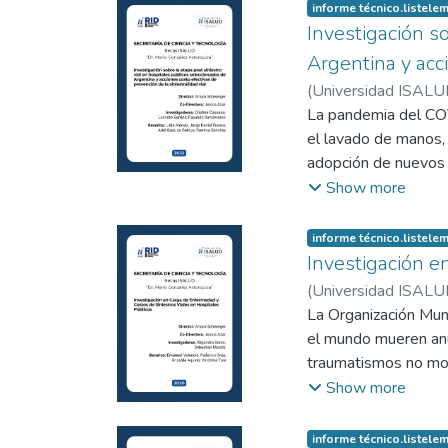
informe técnico.listel
Investigación s
Argentina y acci
(
Universidad ISALUD.
Barrios, Leandro
La pandemia del COV
;
Sa
el lavado de manos,
adopción de nuevos 
éstos como focos de
Show more
incremento del uso d
postpandemia, sobre
informe técnico.listel
aumento en los nivel
Investigación e
Región para visualiz
(
Universidad ISALUD.
la siniestralidad vi
La Organización Mun
que, en el mundo, m
el mundo mueren anu
padecen traumatismo
traumatismos no mor
actualmente con la 
lesiones de tránsito
Show more
de salud de los paí
Seguridad Vial a niv
problemáticas. Dato
la finalidad de la re
informe técnico.listel