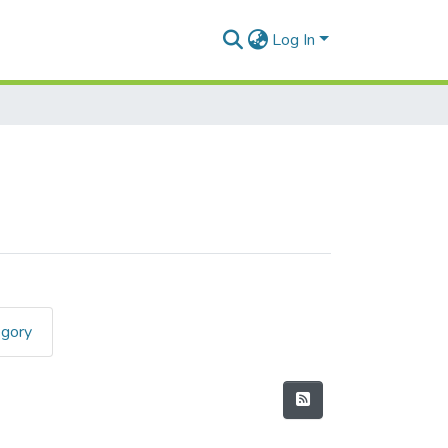
Log In
egory