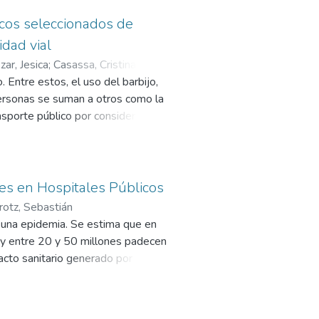
licos seleccionados de
idad vial
zar, Jesica
;
Casassa, Cristina
;
ntre estos, el uso del barbijo,
personas se suman a otros como la
sporte público por considerar a
sobre la movilidad refiere al
e sentido, se vislumbra un futuro
la motocicleta pueda generar un
estralidad de los países de la
es en Hospitales Públicos
fatalidad (OPS, 2019). Respecto a
otz, Sebastián
e una epidemia mundial. Se estima
o una epidemia. Se estima que en
ta causa y entre 20 y 50 millones
 y entre 20 y 50 millones padecen
nseguridad vial convive
cto sanitario generado por las
n gran desafío para los sistemas
l de Macro-gestión (Políticas de
os pacientes afectados por ambas
) de carácter costos efectivos con
19, fallecían en el país más de
de tales estadísticas, se ha