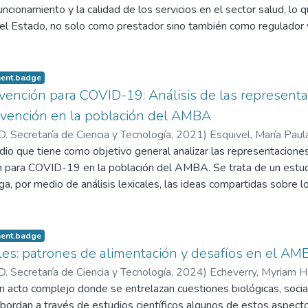
ncionamiento y la calidad de los servicios en el sector salud, lo que
 del Estado, no solo como prestador sino también como regulador
sente informe resume algunos de los principales resultados obte
zada en el marco de las Becas Astorquiza 2020 de la Universidad 
pciones que el personal que desarrolla sus tareas en centros as
ement.badge
 la Provincia de Buenos Aires, posee en torno al clima y la cultur
ención para COVID-19: Análisis de las representac
. En este marco, el ambiente interno en que se desarrollan los pr
evención en la población del AMBA
ema de salud en su conjunto, toman especial relevancia como unida
 Secretaría de Ciencia y Tecnología
,
2021
)
Esquivel, María Paul
os presentados en ningún caso son representativos del universo t
 los Ángeles
dio que tiene como objetivo general analizar las representacione
;
Tessandori, Pía
;
Echegoyemberry, María Natalia
;
Ald
stintos centros asistenciales, las tendencias observadas pueden 
 para COVID-19 en la población del AMBA. Se trata de un estudio
, Mario
en al diagnóstico del estado de situación, y posibiliten una mejo
ga, por medio de análisis lexicales, las ideas compartidas sobre l
 - 19 y las medidas de prevención farmacológica y no farmacoló
ara tal fin fue utilizada la técnica evocativa libre de palabras y e
nte una muestra intencional 221 personas residentes tanto en 
ement.badge
ense. Para el análisis de las representaciones sociales sobre me
les: patrones de alimentación y desafíos en el AM
nidades de análisis fueron personas de 18 a 25 años y mayores de
 Secretaría de Ciencia y Tecnología
,
2024
)
Echeverry, Myriam 
ón farmacológica, trabajadores del sistema de salud del AMBA.
n acto complejo donde se entrelazan cuestiones biológicas, social
, Giselle
;
Conci Torres, Julieta
;
Besozzi, Agustina Victoria
;
Ermacor
abordan a través de estudios científicos algunos de estos aspec
ía Celina