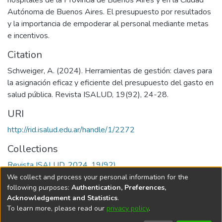
Autónoma de Buenos Aires. El presupuesto por resultados
y la importancia de empoderar al personal mediante metas
e incentivos.
Citation
Schweiger, A. (2024). Herramientas de gestión: claves para
la asignación eficaz y eficiente del presupuesto del gasto en
salud pública. Revista ISALUD, 19(92), 24-28.
URI
http://rid.isalud.edu.ar/handle/1/2272
Collections
Revista ISALUD, 2024, 19(92)
We collect and process your personal information for the
Full item page
following purposes:
Authentication, Preferences,
Acknowledgement and Statistics
.
To learn more, please read our
privacy policy
.
DSpace software
copyright © 2002-2026
LYRASIS