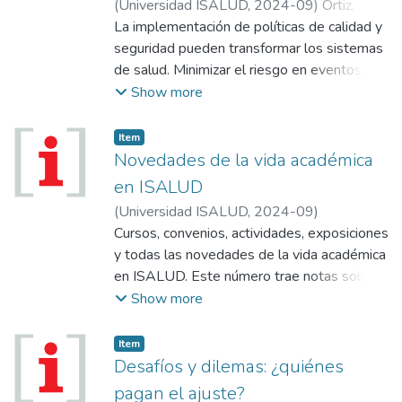
(
Universidad ISALUD
,
2024-09
)
Ortiz,
Streptococcus del grupo B, Escherichia coli,
Claudio
La implementación de políticas de calidad y
Klebsiella y Listeria. Cuando los síntomas
seguridad pueden transformar los sistemas
comienzan luego de las 72 horas de vida, en
de salud. Minimizar el riesgo en eventos
cambio, hablamos de sepsis neonatal tardía
adversos: el rol de los equipos y la salud
Show more
y ella se debe principalmente a patógenos
digital. La llamada “Ley Nicolás”, y la
adquiridos del ambiente hospitalario
aspiración de cubrir un vacío legal.
Item
(SNTIH). Los gérmenes más
Novedades de la vida académica
frecuentemente aislados en la SNT son
en ISALUD
principalmente cocos Gram positivos
especialmente el Staphylococcus meticilino
(
Universidad ISALUD
,
2024-09
)
resistente (SMTR) (Camacho-
Cursos, convenios, actividades, exposiciones
Gonzalez,2013; Ortiz de Zarate, 2023).
y todas las novedades de la vida académica
en ISALUD. Este número trae notas sobre:
Oferta Educativa; ¿Ya Postulaste tu
Show more
candidato para los premios ISALUD?;
Colaciones Agosto 2024; Incorporaciones
Item
bibliográficas.
Desafíos y dilemas: ¿quiénes
pagan el ajuste?