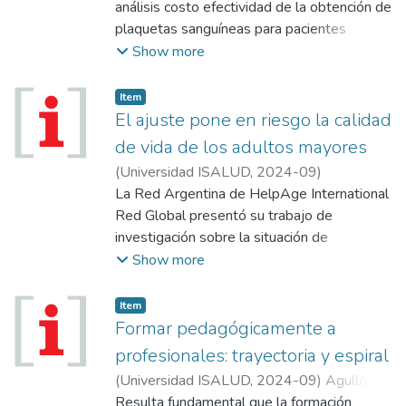
análisis costo efectividad de la obtención de
plaquetas sanguíneas para pacientes
oncológicos pediátricos mediante el
Show more
método tradicional manual y el método por
uso de separador celular (también llamado
Item
plaquetaféresis) en el Hospital Materno
El ajuste pone en riesgo la calidad
Infantil San Roque (HMISR) de la provincia
de vida de los adultos mayores
de Entre Ríos (ER). Para esta evaluación se
(
Universidad ISALUD
,
2024-09
)
analizó el número de plaquetas obtenido
La Red Argentina de HelpAge International
por microlitro (µl) utilizando cada método y
Red Global presentó su trabajo de
también los costos asociados a cada uno,
investigación sobre la situación de
para así poder calcular el valor de Análisis
vulnerabilidad de las personas mayores
Show more
Costo Efectividad Incremental (ACEI). Estos
durante el primer trimestre de este año y da
datos se extrajeron desde las planillas de
cuenta del fuerte impacto que afecta al
Item
registro del correspondiente Servicio de
73% de la población adulta de más de 61
Formar pedagógicamente a
Hemoterapia del HMISR durante los años
años.
profesionales: trayectoria y espiral
2020, 2021 y 2022.
(
Universidad ISALUD
,
2024-09
)
Agulló,
Marcela
Resulta fundamental que la formación
;
Baez, Luján
;
Ornique, Mariana
;