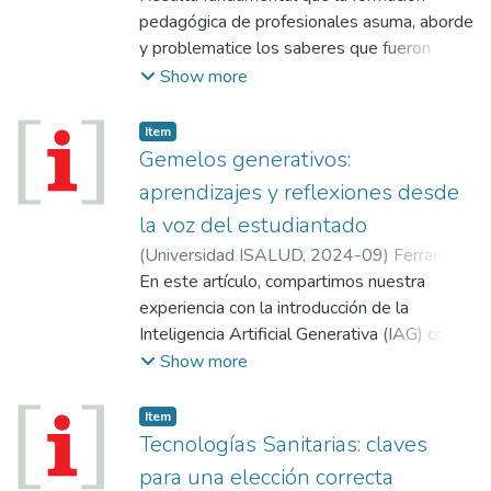
Reboredo de Zambonini, Silvia
pedagógica de profesionales asuma, aborde
;
Sabelli,
María José
y problematice los saberes que fueron
construidos en momentos previos a un
Show more
profesorado o carrera docente, tales como
la autobiografía como estudiantes o bien la
Item
experiencia en el trabajo docente.
Gemelos generativos:
aprendizajes y reflexiones desde
la voz del estudiantado
(
Universidad ISALUD
,
2024-09
)
Ferrarelli,
Mariana
En este artículo, compartimos nuestra
;
Corvalán, Natalia
experiencia con la introducción de la
Inteligencia Artificial Generativa (IAG) como
herramienta de soporte personalizado para
Show more
nuestro estudiantado. Nos enfocamos en
analizar esta innovación desde la
Item
perspectiva de los propios alumnos, y
Tecnologías Sanitarias: claves
exploramos los aspectos que ellos
para una elección correcta