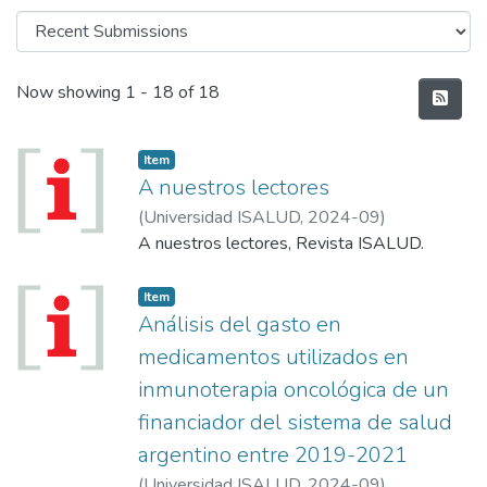
Recent Submissions
Now showing
1 - 18 of 18
Item
A nuestros lectores
(
Universidad ISALUD
,
2024-09
)
A nuestros lectores, Revista ISALUD.
Item
Análisis del gasto en
medicamentos utilizados en
inmunoterapia oncológica de un
financiador del sistema de salud
argentino entre 2019-2021
(
Universidad ISALUD
,
2024-09
)