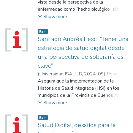
vista desde la perspectiva de la
enfermedad como “hecho biológico” sino en
el aspecto social: una idea que atraviese los
Show more
factores de riesgo y estilos de vida, pero
también los condicionantes sociales en los
Item
cuales la persona se desarrolla. El contacto
Santiago Andrés Pesci: “Tener una
del paciente con los sistemas y los
estrategia de salud digital desde
profesionales de la salud, que llevarán a la
una perspectiva de soberanía es
búsqueda de la implementación de un
clave”
modelo de atención de la salud comunitario,
integral y democrático.
(
Universidad ISALUD
,
2024-09
)
Pesci,
Santiago Andrés
Asegura que la implementación de la
Historia de Salud Integrada (HSI) en los
municipios de la Provincia de Buenos Ares
es la punta de lanza para ir creando nuevos
Show more
espacios institucionales que lleven adelante
una transformación digital más equitativa y
Item
ordenada. Santiago Andrés Pesci es
Salud Digital, desafíos para la
también economista de la Universidad