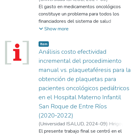
Fernandes, Andrea Laura
El gasto en medicamentos oncológicos
constituye un problema para todos los
financiadores del sistema de salud
argentino. Dentro de las nuevas drogas
Show more
oncológicas, encontramos las denominadas
inmunoterápicas, que actúan utilizando el
Item
sistema inmune del paciente. En este
Análisis costo efectividad
artículo analizamos como varía el gasto en
incremental del procedimiento
medicamentos de un financiador del área
manual vs. plaquetaféresis para la
Metropolitana de Buenos Aires, a partir de
obtención de plaquetas para
la utilización de inmunoterapia oncológica, en
el período de 2019 al 2021 inclusive. Se
pacientes oncológicos pediátricos
trata de un estudio cuantitativo, descriptivo
en el Hospital Materno Infantil
y retrospectivo en donde la población
San Roque de Entre Ríos
estudiada abarca a todos los socios
(2020‑2022)
oncológicos que utilizaron alguna droga
inmunoterápica en ese lapso.
(
Universidad ISALUD
,
2024-09
)
Hirigoyen,
Germán
El presente trabajo final se centró en el