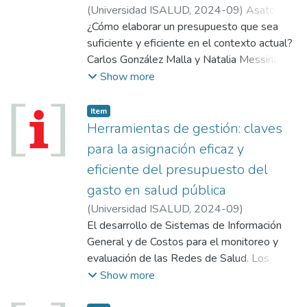
consideraron más relevantes durante el
(
Universidad ISALUD
,
2024-09
)
Asato,
proceso. A través de esta intervención,
Andrés
¿Cómo elaborar un presupuesto que sea
ofrecemos una visión integral de cómo la
suficiente y eficiente en el contexto actual?
IAG está transformando la experiencia
Carlos González Malla y Natalia Messina,
educativa en nuestra institución.
ambos forman parte del Curso de
Show more
Actualizaciones en Metodología y
Evaluación de las Tecnologías Sanitarias de
Item
la Universidad ISALUD, analizan los roles,
Herramientas de gestión: claves
las dificultades y desafíos que enfrentan los
para la asignación eficaz y
distintos sectores de la salud para alcanzar
eficiente del presupuesto del
un sistema más equitativo. El alto precio y
gasto en salud pública
costo de los medicamentos y la importancia
de actualizar la formación profesional, la
(
Universidad ISALUD
,
2024-09
)
toma de decisiones basadas en evidencia y
Schweiger, Arturo
El desarrollo de Sistemas de Información
la posibilidad de contar con la información
General y de Costos para el monitoreo y
adecuada.
evaluación de las Redes de Salud. Los
casos de presupuesto de gasto ejecutado
Show more
en los hospitales de la Provincia de Buenos