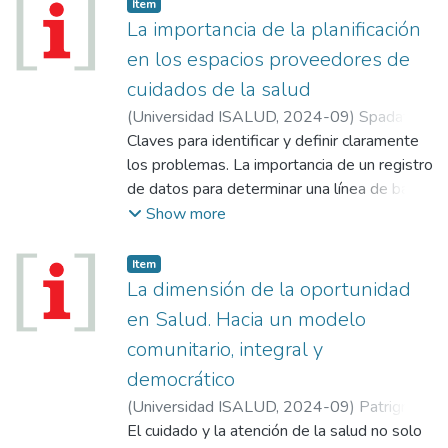
Aires y en la Ciudad Autónoma de Buenos
Item
Aires. El presupuesto por resultados y la
La importancia de la planificación
importancia de empoderar al personal
en los espacios proveedores de
mediante metas e incentivos.
cuidados de la salud
(
Universidad ISALUD
,
2024-09
)
Spadafora,
Cecilia
Claves para identificar y definir claramente
;
Spadafora, Santiago
los problemas. La importancia de un registro
de datos para determinar una línea de base.
El valor de la eficiencia y la capacidad de
Show more
alcanzar objetivos con el menor costo
posible. El concepto “costo efectividad” o
Item
“costo eficacia”, en la planificación.
La dimensión de la oportunidad
en Salud. Hacia un modelo
comunitario, integral y
democrático
(
Universidad ISALUD
,
2024-09
)
Patrignoni,
Andrea Silvana
El cuidado y la atención de la salud no solo