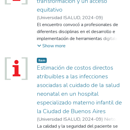
transformación y un acceso
Nacional de La Plata, cuenta con una amplia
equitativo
experiencia como consultor en evaluación
(
Universidad ISALUD
,
2024-09
)
de tecnologías sanitarias y tiene la
El encuentro convocó a profesionales de
responsabilidad de mantener el sistema
diferentes disciplinas en el desarrollo e
estadístico de salud y de promover las
implementación de herramientas digitales, y
estrategias orientadas a la transformación
permitió conocer y compartir experiencias
Show more
digital del sector en la Provincia de Buenos
que mejoran el acceso, la atención, la
Aires. Además, está trabajando en la
calidad y seguridad del paciente. El impacto
implementación de registros médicos
Item
de la Inteligencia Artificial y su capacidad de
Estimación de costos directos
electrónicos interoperables, en proyectos
planificar, razonar y resolver problemas.
de telemedicina y datos abiertos de la
atribuibles a las infecciones
Provincia, donde se han desarrollado
asociadas al cuidado de la salud
grandes avances en salud digital.
neonatal en un hospital
especializado materno infantil de
la Ciudad de Buenos Aires
(
Universidad ISALUD
,
2024-09
)
Nieto,
Ricardo Mario
La calidad y la seguridad del paciente se