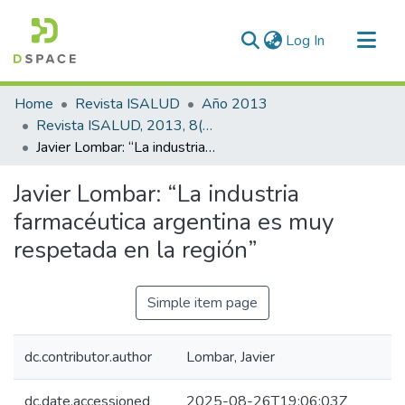
(current)
Log In
Communities & Collections
Home
Revista ISALUD
Año 2013
All of DSpace
Revista ISALUD, 2013, 8(36)
Javier Lombar: “La industria farmacéutica argentina es muy respetada en la región”
Statistics
Javier Lombar: “La industria
farmacéutica argentina es muy
respetada en la región”
Simple item page
dc.contributor.author
Lombar, Javier
dc.date.accessioned
2025-08-26T19:06:03Z