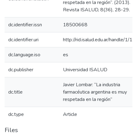
respetada en la región”. (2013).
Revista ISALUD, 8(36), 28-29.
dc.identifier.issn
18500668
dc.identifier.uri
http://rid.isalud.edu.ar/handle/1/1
dc.language.iso
es
dc.publisher
Universidad ISALUD
Javier Lombar: “La industria
dc.title
farmacéutica argentina es muy
respetada en la región”
dc.type
Article
Files