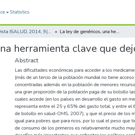
ace
Statistics
Revista ISALUD, 2014, 9(43)
La ley de genéricos, una herramienta clave que dejó de usarse
una herramienta clave que dej
Abstract
Las dificultades económicas para acceder a los medicame
(más de un tercio de la población mundial no tiene acceso 
concentradas además en la población de menores recurso
una gran proporción de la población paga de su bolsillo la
cuales accede (en los países en desarrollo el gasto en 
representa entre el 25 y 65% del gasto total, y entre el
)
de bolsillo en salud-OMS, 2007), y que el precio de los
igual para pobres que para ricos, por lo cual el peso que t
de consumo de los primeros es relativamente mucho mayo