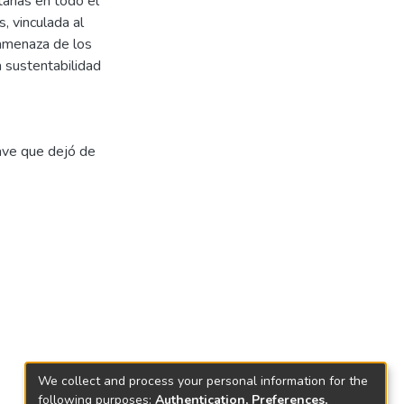
arias en todo el
, vinculada al
 amenaza de los
 sustentabilidad
lave que dejó de
We collect and process your personal information for the
following purposes:
Authentication, Preferences,