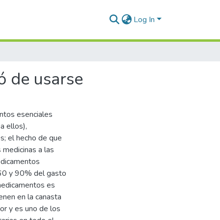
Log In
ó de usarse
ntos esenciales
a ellos),
s; el hecho de que
s medicinas a las
medicamentos
 60 y 90% del gasto
 medicamentos es
ienen en la canasta
r y es uno de los