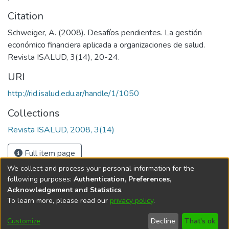
Citation
Schweiger, A. (2008). Desafíos pendientes. La gestión
económico financiera aplicada a organizaciones de salud.
Revista ISALUD, 3(14), 20-24.
URI
http://rid.isalud.edu.ar/handle/1/1050
Collections
Revista ISALUD, 2008, 3(14)
Full item page
We collect and process your personal information for the
following purposes:
Authentication, Preferences,
Acknowledgement and Statistics
.
To learn more, please read our
privacy policy
.
DSpace software
copyright © 2002-2026
LYRASIS
Cookie
Privacy
End User
Send
Customize
Decline
That's ok
settings
policy
Agreement
Feedback