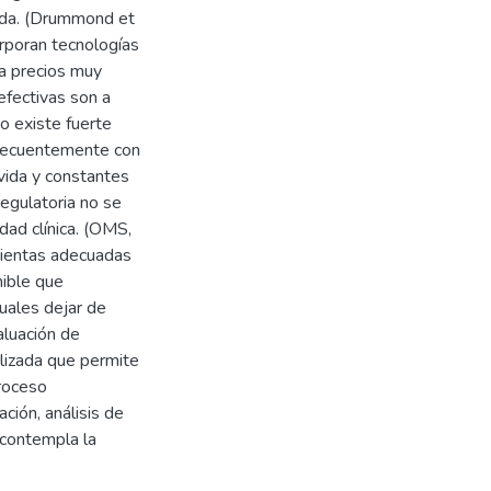
vida. (Drummond et
rporan tecnologías
 a precios muy
efectivas son a
o existe fuerte
 frecuentemente con
 vida y constantes
egulatoria no se
idad clínica. (OMS,
mientas adecuadas
nible que
cuales dejar de
valuación de
ilizada que permite
proceso
ación, análisis de
 contempla la