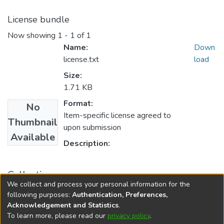
License bundle
Now showing
1 - 1 of 1
Name:
Down
license.txt
load
Size:
1.71 KB
Format:
No
Item-specific license agreed to
Thumbnail
upon submission
Available
Description:
Collections
We collect and process your personal information for the
Revista ISALUD, 2017, 12(60)
following purposes:
Authentication, Preferences,
Acknowledgement and Statistics
.
To learn more, please read our
privacy policy
.
DSpace software
copyright © 2002-2026
LYRASIS