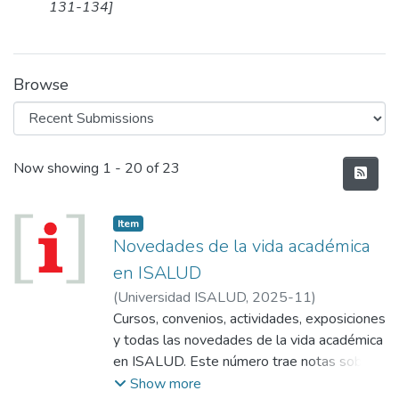
131-134]
Browse
Recent Submissions
Now showing
1 - 20 of 23
Item
Novedades de la vida académica
en ISALUD
(
Universidad ISALUD
,
2025-11
)
Cursos, convenios, actividades, exposiciones
y todas las novedades de la vida académica
en ISALUD. Este número trae notas sobre:
Presentación del Programa IA en Clave
Show more