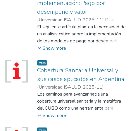
implementación: Pago por
desempeño y valor
(
Universidad ISALUD
,
2025-11
)
Díaz,
Carlos Alberto
El siguiente artículo plantea la necesidad de
;
Franzetti, Tobías
un análisis crítico sobre la implementación
de los modelos de pago por desempeño
(P4P), y cómo lograr un esquema
Show more
costo‑efectivo a partir de un aprendizaje de
los errores previos para optimizar su
Item
efectividad. Sus limitaciones y la
Cobertura Sanitaria Universal y
comparación con las experiencias
sus casos aplicados en Argentina
internacionales.
(
Universidad ISALUD
,
2025-11
)
Schweiger, Arturo
Los caminos para avanzar hacia una
;
Pezzuchi, Luciano
;
Sonis,
Alejandro
cobertura universal sanitaria y la metáfora
del CUBO como una herramienta para
ayudar a las diferentes organizaciones y
Show more
agentes de salud a planificar sus
estrategias y disminuir la brecha entre la
Item