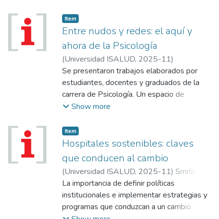
trabajo en red para la captación de
donantes de Células Progenitoras
Item
Hematopoyéticas.
Entre nudos y redes: el aquí y
ahora de la Psicología
(
Universidad ISALUD
,
2025-11
)
Se presentaron trabajos elaborados por
estudiantes, docentes y graduados de la
carrera de Psicología. Un espacio de
reflexión e intercambio educativo, un
Show more
conversatorio interdisciplinario y a modo de
cierre, se construyó un telar humano que
Item
representó el espíritu del encuentro.
Hospitales sostenibles: claves
que conducen al cambio
(
Universidad ISALUD
,
2025-11
)
Smith
Rodríguez, María Rosa
La importancia de definir políticas
;
De Titto, Ernesto
institucionales e implementar estrategias y
programas que conduzcan a un cambio
viable: sostenible de la asistencia sanitaria y
Show more