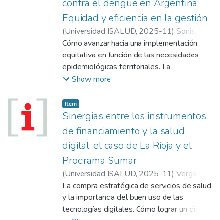
contra el dengue en Argentina:
tener el empecinamiento por “cambiarla” no
Equidad y eficiencia en la gestión
fue una elección libre de riesgo y audacia,
pero había que empezar a trazar un camino
(
Universidad ISALUD
,
2025-11
)
Sonis,
que contribuyera a la formación,
Alejandro
Cómo avanzar hacia una implementación
;
Vallejos, Carlos
;
Pezzuchi,
investigación y producción de conocimientos
Luciano
equitativa en función de las necesidades
en las áreas de salud, economía, políticas
epidemiológicas territoriales. La
sociales y medio ambiente, y encontrar una
construcción de un índice de priorización.
Show more
manera de comunicarla...
Hacia un modelo de gestión basado en la
evidencia.
Item
Sinergias entre los instrumentos
de financiamiento y la salud
digital: el caso de La Rioja y el
Programa Sumar
(
Universidad ISALUD
,
2025-11
)
Vergara,
Juan Carlos
La compra estratégica de servicios de salud
;
Sabignoso, Martín
;
Piazza,
Martín
y la importancia del buen uso de las
;
Nuñez, Fernando
tecnologías digitales. Cómo lograr un círculo