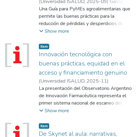
(
Universidad ISALUD
,
2025-09
)
García,
Walter
Una Guía para PyMEs agroalimentarias que
;
De Nicola, Matías
;
Lorenzi, Mariana
;
Lorenzi, María José
permite las buenas prácticas para la
reducción de pérdidas y desperdicios de
alimentos. Una herramienta eficaz a la hora
Show more
de obtener beneficios sociales, económicos
y ambientales...
Item
Innovación tecnológica con
buenas prácticas, equidad en el
acceso y financiamiento genuino
(
Universidad ISALUD
,
2025-11
)
La presentación del Observatorio Argentino
de Innovación Farmacéutica representa el
primer sistema nacional de escaneo del
horizonte, especializado en medicamentos
Show more
innovadores. Es un sistema de acceso libre
y su objetivo es promover el diálogo
Item
temprano y un acceso racional, más justo y
De Skynet al aula: narrativas,