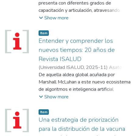
presenta con diferentes grados de
capacitación y articulación, atravesando
diversos períodos a lo largo de su historia.
Show more
Es por esto, que hablar de este tema no es
algo sencillo. Pero es de destacar que la
Item
conformación del personal de enfermería
Entender y comprender los
del país, con relación a su grado de
nuevos tiempos: 20 años de
capacitación, se viene modificando en los
Revista ISALUD
últimos años gracias a diversos programas y
(
Universidad ISALUD
,
2025-11
)
Asato,
políticas que han permitido profesionalizar
Andrés
De aquella aldea global acuñada por
más a la enfermería argentina, creciendo en
Marshall McLuhan a este nuevo ecosistema
cantidad y calidad...
de algoritmos e inteligencia artificial
generativa, hubo un camino antes elegido,
Show more
como lo dijo su mentor (el Dr. Mario
González Astorquiza), para poder expresar
Item
“nuestra voz”, y al mismo tiempo generar un
Una estrategia de priorización
espacio abierto para que “otras voces se
para la distribución de la vacuna
expresen”. Ser protagonistas de la historia y