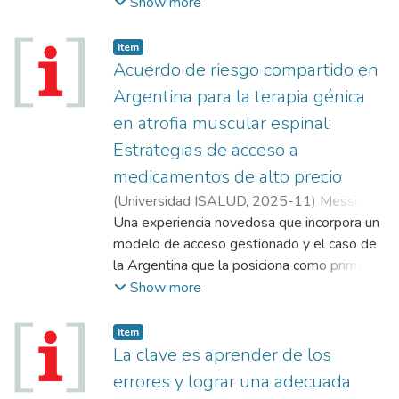
virtuoso. Una experiencia provincial de
Show more
transformación digital y los componentes
claves de su impacto sanitario.
Item
Acuerdo de riesgo compartido en
Argentina para la terapia génica
en atrofia muscular espinal:
Estrategias de acceso a
medicamentos de alto precio
(
Universidad ISALUD
,
2025-11
)
Messina,
Natalia Soledad
Una experiencia novedosa que incorpora un
modelo de acceso gestionado y el caso de
la Argentina que la posiciona como primer
país de la región en adquirir medicamentos
Show more
bajo pautas de riesgo compartido, sujetas al
pago por resultados.
Item
La clave es aprender de los
errores y lograr una adecuada