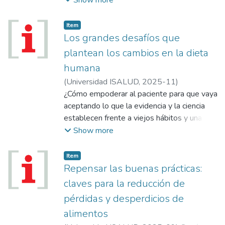
respetuosa del medio ambiente. Dos casos
modelos de Establecimiento de Atención
Item
de la Salud (EAS), el Hospital Bioclimático
Los grandes desafíos que
de Susques, en Jujuy, y el Sanatorio
plantean los cambios en la dieta
Finochietto, en CABA...
humana
(
Universidad ISALUD
,
2025-11
)
¿Cómo empoderar al paciente para que vaya
aceptando lo que la evidencia y la ciencia
establecen frente a viejos hábitos y una
oleada de modernidad líquida, donde todo
Show more
fluye y es más volátil? Una charla magistral
del Dr. Alberto Cormillot y las tendencias en
Item
la producción y consumo de alimentos que
Repensar las buenas prácticas:
ponen a los estudiantes y futuros
claves para la reducción de
profesionales frente a nuevos desafíos...
pérdidas y desperdicios de
alimentos