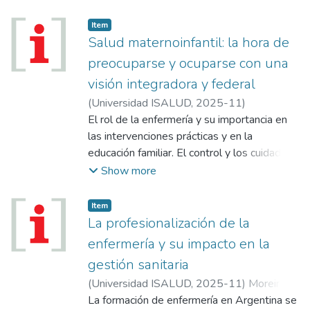
intervenidos para transformar la experiencia
de los estudiantes...
Item
Salud maternoinfantil: la hora de
preocuparse y ocuparse con una
visión integradora y federal
(
Universidad ISALUD
,
2025-11
)
El rol de la enfermería y su importancia en
las intervenciones prácticas y en la
educación familiar. El control y los cuidados
prenatales en la experiencia llevada
Show more
adelante por las comunidades de los
pueblos originarios. El empoderamiento de
Item
las mujeres y las familias. El acceso a la
La profesionalización de la
atención y un puente hacia la equidad
enfermería y su impacto en la
sanitaria.
gestión sanitaria
(
Universidad ISALUD
,
2025-11
)
Moreira,
Karina
La formación de enfermería en Argentina se
;
Felippa, Gabriela