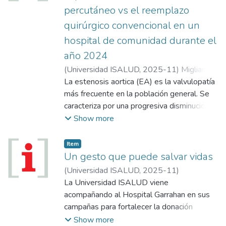
como la telesalud, que amplían el acceso,
percutáneo vs el reemplazo
fortalecen la continuidad del cuidado y
quirúrgico convencional en un
optimizan el uso de los recursos. En este
marco, los tableros de mando se presentan
hospital de comunidad durante el
como herramientas fundamentales para
año 2024
acompañar la toma de decisiones,
(
Universidad ISALUD
,
2025-11
)
Migliaro,
monitorear el desempeño y consolidar una
Guillermo
La estenosis aortica (EA) es la valvulopatía
cultura organizacional basada en datos. En
más frecuente en la población general. Se
particular, los Tableros de Mando
caracteriza por una progresiva disminución
Operativos (TMO) aportan valor al integrar
del orificio valvular producto de fibrosis de
Show more
información crítica, mejorar la trazabilidad de
las valvas que reducen su apertura (Stubach
las acciones y facilitar una gestión eficaz y
et al, 2015). La causa más común de EA es
Item
transparente, orientada a la mejora
la degenerativa y afecta a los adultos
Un gesto que puede salvar vidas
continua...
mayores. La prevalencia de este tipo
(
Universidad ISALUD
,
2025-11
)
aumenta con la edad y compromete a los
La Universidad ISALUD viene
mayores de 75 años (Stubach, 2015)...
acompañando al Hospital Garrahan en sus
campañas para fortalecer la donación
voluntaria de sangre. La importancia del
Show more