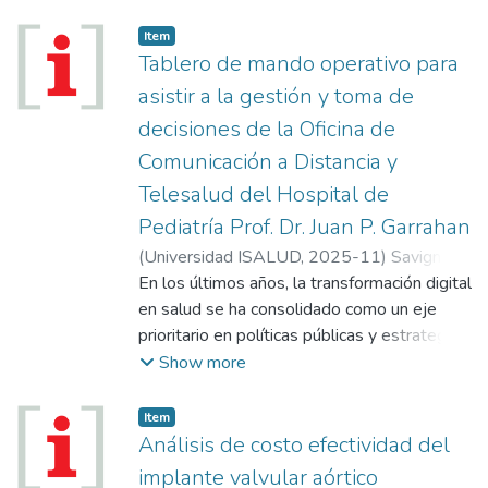
Docente 2026; EL Centro de Altos
Estudios en Tecnologías de la Información y
Item
la Comunicación en Salud Digital (TICSAD)
Tablero de mando operativo para
en el Congreso de COSSPRA; Actividades
asistir a la gestión y toma de
de Intercambio Internacional de profesores
decisiones de la Oficina de
de la Universidad ISALUD y de la
Comunicación a Distancia y
Universidad Federico II; Oferta académica
primer cuatrimestre de 2026.
Telesalud del Hospital de
Pediatría Prof. Dr. Juan P. Garrahan
(
Universidad ISALUD
,
2025-11
)
Savignano,
María Celeste
En los últimos años, la transformación digital
en salud se ha consolidado como un eje
prioritario en políticas públicas y estrategias
institucionales orientadas a mejorar la
Show more
calidad, la eficiencia y la equidad de los
servicios. La incorporación de tecnologías de
Item
la información y la comunicación permitió el
Análisis de costo efectividad del
desarrollo de nuevos modelos de atención,
implante valvular aórtico