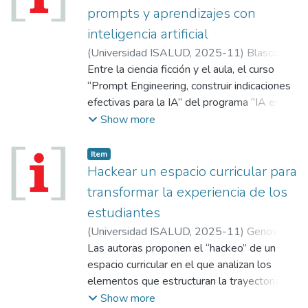
equitativo a los tratamientos...
prompts y aprendizajes con
inteligencia artificial
(
Universidad ISALUD
,
2025-11
)
Blasco,
Luis María
Entre la ciencia ficción y el aula, el curso
;
Corvalán, Natalia
;
Manzi, María
Laura
“Prompt Engineering, construir indicaciones
efectivas para la IA” del programa “IA en
clave docente” inaugura una experiencia
Show more
formativa donde la inteligencia artificial
generativa se convierte en recurso
Item
pedagógico, laboratorio de experimentación
Hackear un espacio curricular para
y narrativa de aprendizaje...
transformar la experiencia de los
estudiantes
(
Universidad ISALUD
,
2025-11
)
Genovese,
Carolina
Las autoras proponen el “hackeo” de un
;
Ornique, Mariana
;
Sabelli, María
José
espacio curricular en el que analizan los
elementos que estructuran la trayectoria
universitaria y que requieren ser
Show more